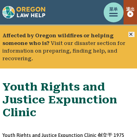
菜单
退出
Affected by Oregon wildfires or helping
someone who is?
Visit our
disaster section
for
information on preparing, finding help, and
recovering.
Youth Rights and
Justice Expunction
Clinic
Youth Rights and Justice Expunction Clinic 创立于 1975