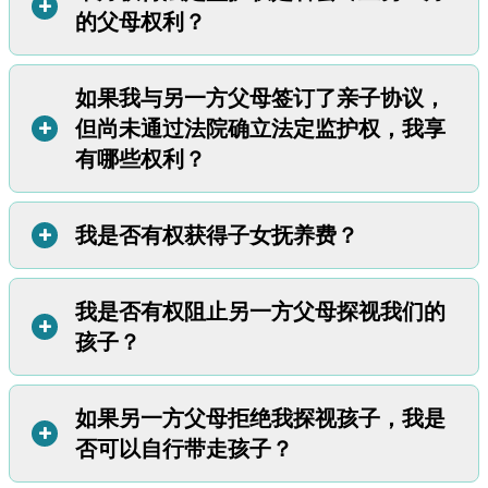
+
的父母权利？
作为孩子的生父母，您有责任抚养孩子（包括支付抚养
费），直到有人愿意接替您的责任。
您可能通过以下主要方式放弃或失去父母权利：
如果我与另一方父母签订了亲子协议，
不会。即使您在法庭诉讼后未获得监护权，您仍然保留许多
他人同意收养您的孩子，您的权利通过收养诉讼程序被终
+
但尚未通过法院确立法定监护权，我享
父母权利。您的具体权利由法院文件和俄勒冈州法律共同规
止。
有哪些权利？
定。
因虐待或严重忽视孩子，州政府终止您的父母权利
在大多数情况下（除非法院文件另有说明），您仍然可以：
按照法院规定的亲子时间安排定期探视孩子。
+
我是否有权获得子女抚养费？
在孩子与您在一起时，做出日常育儿决定。
法庭诉讼外达成的协议
不具
法律效力。双方父母均无义务遵
在孩子与您在一起时，为孩子做出紧急医疗决定。
守该协议，且可随时改变主意。在这种情况下，您仍享有与
从学校获取孩子的在校表现信息。
法定父母相同的权利。
我是否有权阻止另一方父母探视我们的
作为法定父母，您有权要求另一方父母支付子女抚养费。
子
+
查看孩子的政府和执法记录。
要使您的协议具有法律约束力，您必须通过法律程序：
孩子？
女抚养费
是一方父母每月向另一方支付的现金款项。通常，
从医疗服务提供者处获取孩子的医疗信息。
如果您与另一方父母未婚：
您需要提起监护权诉讼并完成监
主要抚养孩子的父母会从另一方获得子女抚养费。
在另一方父母不遵守亲子时间安排或亲子计划时，寻求法院
护权诉讼程序。
如果您已准备好提起监护权诉讼，请访问此
如果您想估算可能获得的子女抚养费金额，可以使用俄勒冈
帮助。
页面详细了解监护权。
如果另一方父母拒绝我探视孩子，我是
视情况而定。
州
在线子女抚养费计算器
+
。
如果您与另一方父母已婚：
您需要提起离婚诉讼并完成离婚
否可以自行带走孩子？
如果没有监护令：
任何一方父母都可以阻止孩子与另一方见
欲详细了解子女抚养费，请点击此处。
诉讼程序。
如果您已准备好提起离婚诉讼，请访问此页面了
面。但父母应谨慎行事，因为如果日后上法庭争取监护权，
解更多信息。