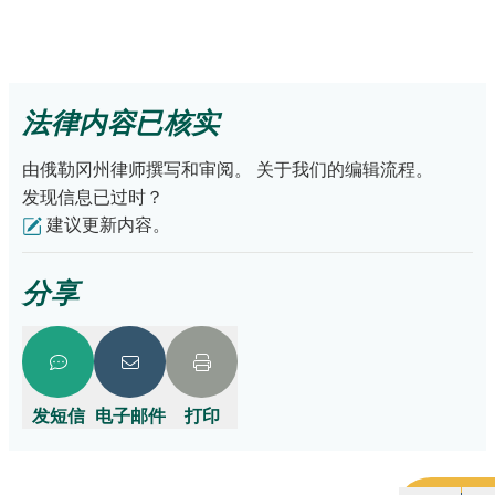
法官会特别考虑父母阻止另一方父母探视孩子的理由。
视情况而定。
如果有监护令：
双方父母必须遵守监护令中的亲子计划。如
重要提示
：仅对亲子协议进行公证并不能使其
如果您是法定父母但没有监护令：
您可以合法带走孩子。但
具有法律效力。您必须通过法院程序才能使您
果一方不遵守亲子时间安排，另一方可以寻求法院帮助。
请
的协议合法化。
如果您这样做：
点击此处详细了解如何应对一方父母不遵守法院判决。
法律内容已核实
考虑孩子的最佳利益
如果正在进行监护权或离婚诉讼：
关键在于法院是否给出了
避免对孩子造成身体、精神或情感伤害
临时命令
。临时命令是诉讼期间必须遵守的法律文件，案件
由俄勒冈州律师撰写和审阅。
关于我们的编辑流程。
不要使用暴力或违法行为
结束后并获得法院的最终判决时失效。如不确定是否有临时
发现信息已过时？
如果您有监护令：
您可以
寻求法院和警察的帮助。
请点击此
命令，请联系
当地巡回法院
咨询。
建议更新内容。
处详细了解如何应对一方父母不遵守法院判决。
如果正在进行监护权诉讼：
关键在于法官是否签署了
临时命
分享
令
。临时命令是诉讼期间必须遵守的法律文件，案件结束后
失效。如果没有临时命令，那么您可以合法带走孩子（参考
本列表第一点）。如果有临时命令，那么您可以寻求法院或
警察帮助（参考本列表第二点）。如不确定是否有临时命
令，请联系
当地巡回法院
咨询。
发短信
电子邮件
打印