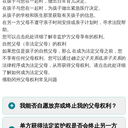
在孩子与您在一起时，做出日常育儿决定。
在孩子与您在一起时，为孩子做出紧急医疗决定。
从孩子的学校和医生那里获取有关孩子的信息。
在另一方父母不遵守亲子时间安排或亲子计划时，寻求法院帮
助。
您可以点击此处
详细了解非监护方父母享有的权利。
自然父母（非法定父母）的权利
如果您仅是孩子的自然父母，那么
在成为法定父母之前，您
不享有任何父母权利。您可以通过
确立父子关系
或
亲子关系
的
法律程序成为法定父母，从而获得父母权利。
请点击此处详细
了解如何成为法定父母。
俄勒冈州父母权利常见问题
+
我能否自愿放弃或终止我的父母权利？
单方获得法定监护权是否会终止另一方
在俄勒冈州，放弃父母权利并非易事。