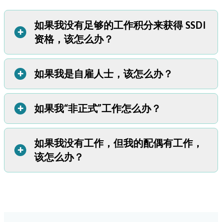
如果我没有足够的工作积分来获得 SSDI
+
资格，该怎么办？
+
如果我是自雇人士，该怎么办？
如果您担心自己的工作时间不足以获得 SSDI，也不用灰心。
另一个名为补充保障收入 (SSI) 的计划可能会对您有所帮
助。SSI 是基于经济需求而非工作经历的，因此，如果 SSDI
+
如果我“非正式”工作怎么办？
如果您是自雇人士并缴纳了社会保障税，那么您同样有资格
不可行，SSI 是值得考虑的。
您可以在此页面上详细了解 SSI
获得 SSDI。您获得积分的方式与其他任何工作者相同。
和其他残疾福利。
如果我没有工作，但我的配偶有工作，
如果您没有缴纳社会保障税，就没有资格获得 SSDI。您必须
+
该怎么办？
向政府申报收入并缴纳社会保障税才能获得资格。如果您符
合财务条件，您仍可能有资格获得 SSI。
点击此处详细了解
SSI 福利
。
如果您的配偶残疾、死亡或退休，您或许可以根据配偶的工
作经历获得社会保障福利。
欲详细了解家庭福利，请访问此
社会保障网页。