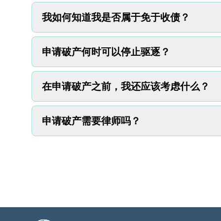
我如何知道我是否属于免于收债？
申请破产何时可以停止驱逐？
如果债务催收机构有法院的判决说您欠债，他
扣留价值财物或财产。这称为
扣押
。但是，法
金和某些财物。
在申请破产之前，我还应该考虑什么？
破产会暂时停止大多数驱逐，但如果您的房东
属于
免于收债
意味着债权人不能合法地收走您
驱逐可能仍会进行，特别是如果您拖欠过去的
篇文章详细了解这意味着什么以及它是否适用
申请破产需要律师吗？
查看您的每月开支。
将住房、食物、水电费、
个月需要多少生活开销。
考虑未来的意外成本。
准备好应对意外成本，
您不一定要聘请律师，但有律师确实会有所帮
让您负债。
作，并与您一起完成法庭程序。
列出您欠钱的每个人。
写下您的所有债务，包
联系俄勒冈州律师协会的律师转介服务，寻找
财产相关的任何债务。
您还可以阅读本文以了解有关如何聘请律师的
检查您的信用报告。
您每年都可以在
www.annua
如果您请不起律师，您或许可以获得免费或低
这有助于确保您在申请时不会遗漏任何债务。