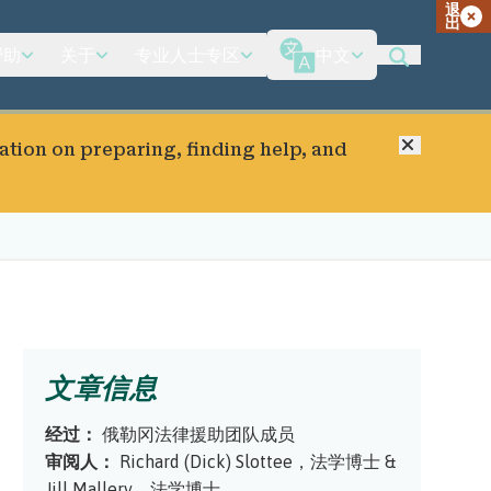
退
出
帮助
关于
专业人士专区
中文
关闭
ation on preparing, finding help, and
文章信息
经过：
俄勒冈法律援助团队成员
审阅人：
Richard (Dick) Slottee，法学博士
&
Jill Mallery，法学博士