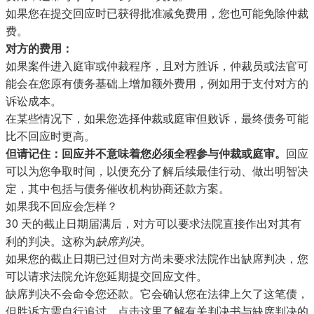
如果您在提交回应时已获得批准减免费用，您也可能免除仲裁
费。
对方的费用：
如果案件进入庭审或仲裁程序，且对方胜诉，仲裁员或法官可
能会在您原有债务基础上增加额外费用，例如用于支付对方的
诉讼成本。
在某些情况下，如果您选择仲裁或庭审但败诉，最终债务可能
比不回应时更高。
但请记住：回应并不意味着您必须全程参与仲裁或庭审。
回应
可以为您争取时间，以便充分了解后续最佳行动、做出明智决
定，其中包括与债务催收机构协商还款方案。
如果我不回应会怎样？
30 天的截止日期届满后，对方可以要求法院直接作出对其有
利的判决。这称为
缺席判决
。
如果您的截止日期已过但对方尚未要求法院作出缺席判决，您
可以请求法院允许您延期提交回应文件。
缺席判决不会命令您还款。它会确认您在法律上欠了这笔债，
但胜诉方需自行追讨。
点击这里了解有关判决书与缺席判决的