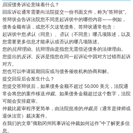
回应
债务诉讼意味着什么？
回应诉讼通常需要向法院提交一份书面文件，称为"答辩状"。
答辩状会告诉法院您不同意起诉状中的哪些内容——例如，
债务金额有误，或您不欠这笔债务。答辩状通常包含：
起诉状中您
承认
（同意）、
否认
（不同意）哪几项陈述，以及
您需要更多信息才能承认或否认的哪几项陈述。
您的
抗辩理由
。抗辩理由是指您无需偿还债务的法律理由。
您提出的
反诉
。反诉是指您在同一起诉讼中因对方过错而起诉
对方。
您也可以申请延期回应或与债务催收机构协商和解。
提交回应后会发生什么？
您提交答辩状后，如果债务金额不超过 50,000 美元，法院通
常会将您的案件移送
仲裁
。如果债务金额超过这个数字，法院
可能会安排庭审。
仲裁比庭审程序更简单，由法院批准的
仲裁员
（通常是律师或
退休法官）裁决案件。
在我们的文章“俄勒冈州民事诉讼仲裁如何运作”中了解更多信
息。