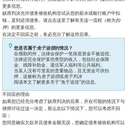
更多信息。
缺席判决允许债务催收机构尝试从您的薪水或银行账户中扣
钱，直到还清债务。
请点击这里了解有关这一流程（称为
扣
押
）的更多信息。
在决定不回应之前，务必充分了解这些后果。
您是否属于
免于追偿
的情况？
在俄勒冈州，法律会保护一笔保底资金不被追偿。
法律还完全保护某些类型的收入，包括社会保障
金、残障补助金、退伍军人福利等公共福利。
当某人没有可变卖的贵重物品，且无资金可供扣
押，这被称为
免于追偿
或
免于判决
阅读本文了解更多关于“免于追偿”的信息。
不回应的理由
如果您已经充分考虑了缺席判决的后果，并在可能的情况下与
律师讨论过这一决定，那么在以下情况下，您可以考虑不回
应：
您同意确实欠款并且债务金额无误，您确定债务催收机构可以