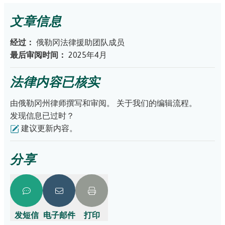
common questions.
don’t owe.
If your case number is _ _CV_ _ _ _ _, then the case has
arbitration works in civil lawsuits in Oregon.
Go here to learn more about what debt collectors are not
文章信息
been filed in regular circuit court. Sometimes cases for
If it's more than $50,000
, the court may schedule a trial.
allowed to do.
smaller debts are filed in regular circuit court because
If you can prove your counterclaim, you may win money
经过：
俄勒冈法律援助团队成员
lawyers cannot file in small claims court.
to cover the harm they caused and your lawyer's fees.
最后审阅时间：
2025年4月
法律内容已核实
由俄勒冈州律师撰写和审阅。
关于我们的编辑流程。
发现信息已过时？
建议更新内容。
分享
发短信
电子邮件
打印