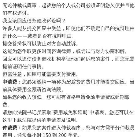
无论仲裁或庭审，起诉您的个人或公司必须证明您欠债并且他
们有权追讨。
我应该回应债务催收诉讼吗？
许多人能从提交回应中受益，即使他们不确定自己的抗辩理由
是什么——或者是否有抗辩理由。
提交答辩状可以防止对方自动胜诉。
这能为您争取更多时间咨询律师，或尝试与对方协商和解。
回应可以迫使债务催收机构举证他们起诉您的案件，而您无需
提前证明任何事情。
但需注意，回应可能需要支付费用。
申请费：
您必须缴纳一项称为
出庭
费的费用才能提交回应。
当
前具体费用金额请咨询法院。
如果您的收入较低，您可能有资格申请免除申请费或延期缴
费。
请您向法院书记员索取“费用减免和延期”申请表。
您还可以在
这里下载法院提供的申请表及说明。
仲裁费：
如果您的案件进入仲裁程序，您与对方需平分仲裁员
费用，通常每小时 150 到 200 美元。