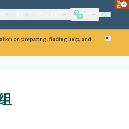
退
出
帮助
关于
专业人士专区
中文
关闭
ation on preparing, finding help, and
组