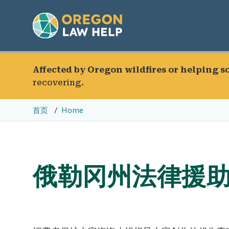
Affected by Oregon wildfires or helping 
recovering.
首页
Home
俄勒冈州法律援