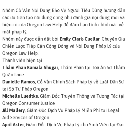
Nhóm Cố Vấn Nội Dung Bảo Vệ Người Tiêu Dùng hướng dẫn
các ưu tiên tạo nội dung cũng như đánh giá nội dung mới và
hiện có của Oregon Law Help để đảm bảo tính chính xác về
mặt pháp lý.
Nhóm này được dẫn dắt bởi
Emily Clark-Cuellar
, Chuyên Gia
Chiến Lược Tiếp Cận Cộng Đồng và Nội Dung Pháp Lý của
Oregon Law Help.
Thành viên hiện tại
Thẩm Phán Kamala Shugar
, Thẩm Phán tại Tòa Án Sơ Thẩm
Quận Lane
Danielle Ramos
, Cố Vấn Chính Sách Pháp Lý về Luật Dân Sự
tại Sở Tư Pháp Oregon
Michelle Luedtke
, Giám Đốc Truyền Thông và Tương Tác tại
Oregon Consumer Justice
Jill Mallery
, Giám Đốc Dịch Vụ Pháp Lý Miễn Phí tại Legal
Aid Services of Oregon
April Aster
, Giám Đốc Dịch Vụ Pháp Lý cho Sinh Viên tại Đại