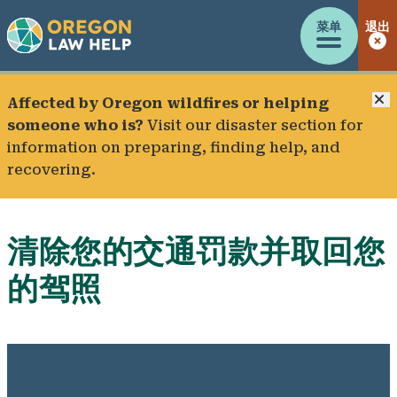
菜单
退出
Affected by Oregon wildfires or helping
someone who is?
Visit our
disaster section
for
information on preparing, finding help, and
recovering.
清除您的交通罚款并取回您
的驾照