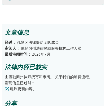
如果您需要一张新卡，您可以通过
社会保障局的网站
免费申
及移民服务局 (USCIS) 网站
。您需要填写表格、支付费用并
请一张
邮寄一些文件。
有关补办其他丢失文件（如医疗补助或医疗保险卡、护照或
车辆所有权证书）的信息，请参阅
法律援助灾难资源中心网
提示：
如果您在申请绿卡或办理其他移民手续时
从律师那里获得帮助，该律师可能拥有您的文件
站上的“如何补办丢失的文件”
。
文章信息
和文书的副本。
要补办
外国身份证
，请联系离您
最近的大使馆或领事馆。
经过：
俄勒冈法律援助团队成员
审阅人：
俄勒冈州法律援助服务机构工作人员
最后审阅时间：
2026年7月
法律内容已核实
由俄勒冈州律师撰写和审阅。
关于我们的编辑流程。
发现信息已过时？
建议更新内容。
分享