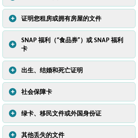
+
证明您租房或拥有房屋的文件
如果您丢失了俄勒冈州驾照或身份证 (ID)，您可以通过机动
车辆管理局 (DMV) 网站
在线订购补办。请按照以下步骤操
作：
SNAP 福利（“食品券”）或 SNAP 福利
有几种方法可以证明您租房或拥有自己的房屋：
+
登录或创建 DMV 账户（称为“DMV2U”账户）。
卡
租房者：
您可以联系您的房东并索取您的租约或租赁协议的
如果您的邮寄地址已更改，请更新您的邮寄地址。
副本（
俄勒冈州法律
要求他们提供该副本）。您还可以使用
使用您的姓名、驾照号码和其他详细信息完成在线申请。
水电费账单或其他账单记录来证明您在灾难发生时正在租
支付费用。
+
出生、结婚和死亡证明
如果您丢失了 SNAP 电子福利 (EBT) 卡或丢失了用 SNAP 资
房。
等待大约 20 天，让 DMV 邮寄您的新驾照或身份证。
金购买的食物，请在 10 天内联系俄勒冈州公共服务部
房主：
您可以从房产所在县的县书记员或税务评估员办公室
(ODHS)。您可能会在获得新卡的同时获得补办的福利。您可
获得房产所有权记录的副本，例如房契或税务报表。
提示：
您需要您的驾照或身份证号码来填写 DMV
+
社会保障卡
要补办这些记录，请执行以下操作：
以在
ODHS 的 SNAP 补办福利页面
的在线表格。如果您不知道您的号码，请拨打俄
上了解更多信息并找到联
活动房屋所有权记录：
您可以使用
俄勒冈州活动房屋所有权
如果您在俄勒冈州出生、在俄勒冈州结婚或死者在俄勒冈州
勒冈州 DMV 客户服务热线 (503) 945-5000。
系信息。
文件系统
索要俄勒冈州活动房屋的所有权记录。您还可以使
去世， 请访问
俄勒冈州人口记录网站
。您通常可以在线、通
用水电费账单或类似记录来证明房屋所有权。
+
绿卡、移民文件或外国身份证
补办您的社会保障卡并不那么紧迫。只要您知道您的社会保
过邮件、电话或亲自订购经过认证的副本。
障号码，您就不需要用社会保障卡来申请灾难福利或提出保
如果您需要从另一个州获得记录，
请使用此 CDC 地图找出
险索赔。
从哪里获得新记录
。
+
其他丢失的文件
如果您的
绿卡
或其他
移民文件
丢失或损坏，
请访问美国公民