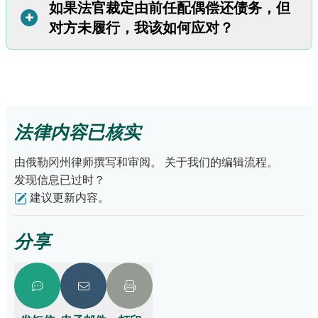
如果法官裁定由前任配偶偿还债务，但
大多数法官不会要求您承担配偶在分居后新增的债务。
法官会尽量以公平且切实可行的方式分配债务。以下是一些
+
对方未履行，我该如何应对？
可能出现的情况：
如果债务与特定财产相关联，比如汽车贷款，那么通常获得
该财产的一方会被要求承担相应的债务。
以下是一些策略：
一般来说，每个人都需要负责偿还自己的助学贷款。
向债权人说明法官已裁定由您的前任配偶偿还债务，并提供
通常，每位配偶需要承担从分居到离婚最终确定期间各自产
前任配偶的联系信息。
生的债务。
法律内容已核实
如果您选择支付账单，或债权人起诉您要求付款，您有权起
法官可能会要求一方承担更多债务，但在这种情况下，法官
诉前任配偶，要求其偿还您支付的金额。但您需要尽快采取
通常也会给予该方更多财产以保持整体平衡。
由俄勒冈州律师撰写和审阅。
关于我们的编辑流程。
行动。
发现信息已过时？
如果这些策略无效，请咨询律师以获得进一步的法律建
建议更新内容。
议。
分享
重要提示！
即使法院命令您的配偶偿还债务，
只要您的名字仍在债务合同上，债权人仍有权
向您追债。如果您偿还了债务，您可以起诉前
任配偶，要求对方偿还应当由其承担的部分。