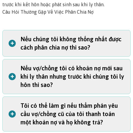
trước khi kết hôn hoặc phát sinh sau khi ly thân.
Câu Hỏi Thường Gặp Về Việc Phân Chia Nợ
Nếu chúng tôi không thống nhất được
+
cách phân chia nợ thì sao?
Nếu vợ/chồng tôi có khoản nợ mới sau
Nếu một cặp đôi đã kết hôn không thể quyết định cách
+
khi ly thân nhưng trước khi chúng tôi ly
phân chia nợ, thẩm phán sẽ quyết định cho họ dựa trên
hôn thì sao?
các luật của Oregon. Trong hầu hết các trường hợp, cả hai
vợ/chồng đều chịu trách nhiệm về các khoản nợ, ngay cả
khi chỉ có một người đứng tên khoản nợ. Bất kể người nào
Tôi có thể làm gì nếu thẩm phán yêu
đã vay khoản nợ đó.
Hầu hết các thẩm phán sẽ không buộc quý vị trả những
+
cầu vợ/chồng cũ của tôi thanh toán
Thẩm phán sẽ cố gắng phân chia món nợ sao cho công
khoản nợ mới mà vợ/chồng của quý vị phát sinh sau khi ly
một khoản nợ và họ không trả?
bằng và thực tế. Sau đây là một số ví dụ về những tình
thân.
huống có thể xảy ra: