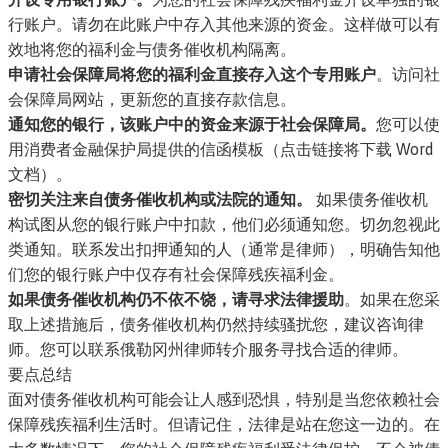
行账户。请勿在此账户中存入其他来源的资金。这样做可以有
效地将您的福利金与债务催收机构隔离。
申请社会保障局将您的福利金直接存入这个专用账户
。
访问社
会保障局网站，更新您的直接存款信息
。
通知您的银行，该账户中的资金来源于社会保障局。
您可以使
用
消费者金融保护局提供的信函模板
（点击链接将下载 Word
文档）。
密切关注来自债务催收机构或法院的通知。
如果债务催收机
构试图从您的银行账户中扣款，他们必须通知您。切勿忽视此
类通知。联系发出扣押通知的人（通常是律师），明确告知他
们您的银行账户中仅存有社会保障残疾福利金。
如果债务催收机构仍不依不饶，请寻求法律援助
。如果在您采
取上述措施后，债务催收机构仍然持续骚扰您，建议咨询律
师。您可以联系
俄勒冈州律师转介服务
寻找合适的律师。
要点总结
面对债务催收机构可能会让人感到恐惧，特别是当您依赖社会
保障残疾福利生活时。但请记住，法律是站在您这一边的。在