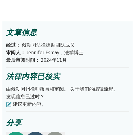
如果您每月领取 943 美元（2024 年标准），那
扣押您的社会保障福利，您可以对这一扣押行为提出异议。
么您很可能是在领取 SSI 福利。如果您领取的金
请咨询律师，寻求追回资金的帮助。您可以通过
俄勒冈州的
欲了解更多信息，请参阅美国国税局 (IRS) 的文章
如果您不确定自己领取的是 SSI 还是 SSDI，可以
《符合联
额与此不同，那么您可能只领取 SSDI，或同时领
通过以下方式进行确认：
免费律师转介服务
寻找合适的律师。
邦付款征收计划的社会保障福利》
或
俄勒冈州税务局网站上
取 SSI 和 SSDI。
如果您每月领取 943 美元（2024 年标准），那
为保护您的残疾福利，您还应采取以下步骤：
确认您所领取福利类型的最佳方式是
在线创建我
的“扣押”页面
。
么您很可能是在领取 SSI 福利。如果您领取的金
文章信息
的社会保障账户
，并下载您的福利报表。
开设专用银行账户。
为您的社会保障残疾福利金开设单独的
额与此不同，那么您可能只领取 SSDI，或同时领
银行账户。请勿在此账户中存入其他来源的资金。这样做可
如果您不确定自己领取的是 SSI 还是 SSDI，可以
取 SSI 和 SSDI。
经过：
俄勒冈法律援助团队成员
通过以下方式进行确认：
确认您所领取福利类型的最佳方式是
在线创建我
以有效地将您的福利金与债务催收机构隔离。
审阅人：
Jennifer Esmay，法学博士
如果您每月领取 943 美元（2024 年标准），那
的社会保障账户
，并下载您的福利报表。
申请社会保障局将您的福利金直接存入这个专用账户
。
访问
么您很可能是在领取 SSI 福利。如果您领取的金
最后审阅时间：
2024年11月
社会保障局网站，更新您的直接存款信息
。
额与此不同，那么您可能只领取 SSDI，或同时领
私人贷款对比政府贷款
通知您的银行，该账户中的资金来源于社会保障局。
您可以
取 SSI 和 SSDI。
如果您欠有联邦助学贷款，那么政府有时可以扣除您的残疾
法律内容已核实
确认您所领取福利类型的最佳方式是
在线创建我
使用
消费者金融保护局提供的信函模板
（点击链接将下载
福利以偿还这笔欠款。但是，如果您有私人贷款并欠银行或
的社会保障账户
，并下载您的福利报表。
Word 文档）。
由俄勒冈州律师撰写和审阅。
关于我们的编辑流程。
其他商业贷款机构的钱，那么您的残疾福利金将受到保护。
告知债务催收机构这笔资金来自社会保障局。
如果债务催收
收到扣押通知该如何应对
发现信息已过时？
然而，您必须采取以下措施来保护您的福利，防止债务催收
机构试图从您的银行账户中扣款，他们必须通知您。切勿忽
如果您收到政府发出的扣押通知（或任何其他通知），务必
建议更新内容。
机构侵害：
视此类通知。联系发出扣押通知的人（通常是律师），明确
及时回应。通知中会详细说明您的权利、回应方式、回应提
开设专用银行账户。
为您的社会保障残疾福利金开设单独的
告知他们您的银行账户中仅存有社会保障残疾福利金。
交地点以及截止日期。
银行账户。请勿在此账户中存入其他来源的资金。这样做可
分享
同时，建议您寻求法律援助。如需税务欠款方面的协助，您
以有效地将您的福利金与债务催收机构隔离。
可以联系以下俄勒冈州纳税人援助计划：
申请社会保障局将您的福利金直接存入这个专用账户
。
访问