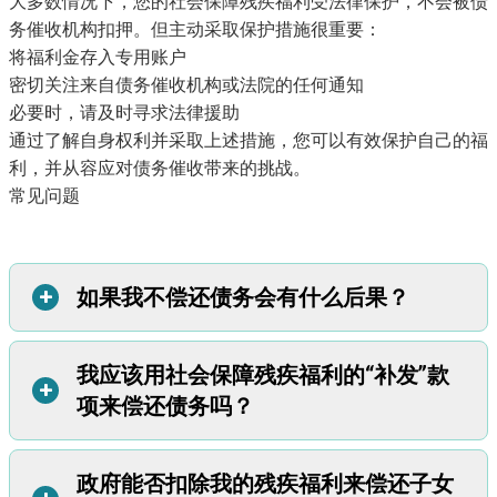
大多数情况下，您的社会保障残疾福利受法律保护，不会被债
务催收机构扣押。但主动采取保护措施很重要：
将福利金存入专用账户
密切关注来自债务催收机构或法院的任何通知
必要时，请及时寻求法律援助
通过了解自身权利并采取上述措施，您可以有效保护自己的福
利，并从容应对债务催收带来的挑战。
常见问题
+
如果我不偿还债务会有什么后果？
我应该用社会保障残疾福利的“补发”款
在美国，单纯因为未偿还债务不会导致入狱。
+
项来偿还债务吗？
然而，不偿还债务会带来其他负面影响：
信用评分：
未偿还债务会导致您的信用评分下降。信用评分
对您未来申请贷款或租房至关重要。银行、房产管理公司和
政府能否扣除我的残疾福利来偿还子女
当社会保障局批准您的残疾福利申请时，您通常会收到一笔
其他机构会通过您的信用评分来判断您的财务可靠性。
+