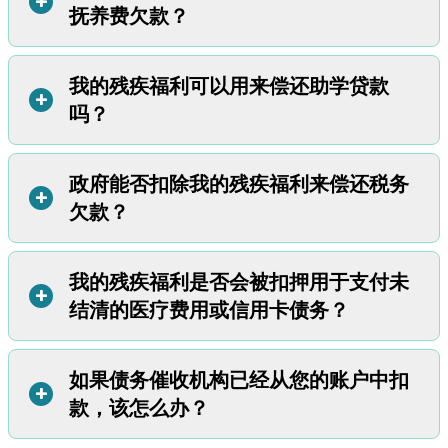
抚养费欠款？
数额较大的“补发”福利金。这笔补发款项是指您在等待福利
公用事业服务中断：
拖欠水电费可能导致您的公用事业服务
申请批准期间应得但未领取的金额。由于许多人在获得福利
被停止。不过，如果您确实难以支付这些账单，可能有资格
批准前可能需要等待数年，这笔补发款项可能高达数千美元
获得额外援助。
您可以拨打 211
或联系当地
社区行动机构
，
我的残疾福利可以用来偿还助学贷款
在某些情况下，可以这样做。但这要看您领取的是补充保障
甚至更多。
+
了解所在地区的公用事业援助计划。
吗？
收入 (SSI) 还是社会保障残疾保险 (SSDI)。这两种福利计划
想用这笔补发款项来偿还债务是很正常的想法。许多人因未
的规定有所不同。
能偿还债务而感到愧疚。但在决定用这笔补发款项偿还债务
如果您领取的是 SSI 福利，那么政府不能从您的残疾福利中
之前，请先考虑您当前和未来几年的实际需求。优先满足自
政府能否扣除我的残疾福利来偿还税务
有时可以。这要看您领取的是补充保障收入 (SSI) 还是社会
扣除款项来支付子女抚养费。如果您领取的是 SSDI 福利，
+
己的迫切需求至关重要。
欠款？
保障残疾保险 (SSDI)。这也取决于您欠的是联邦（即“政
那么政府可以从中扣除一部分用于支付子女抚养费。
请记住，债务催收机构无权扣押您的残疾福利。您的残疾福
府”）贷款还是私人贷款。
好消息是，如果您领取 SSDI 福利，您还可能有资格获得
辅
利受法律保护。即便您不偿还债务，也不会因此入狱。最坏
SSI 对比SSDI 福利
助福利
。这是您可以以孩子的名义获得的额外资金。如果您
的结果是您的信用评分会下降。如果这样做能确保您有足够
我的残疾福利是否会被扣押用于支付未
是的，在某些情况下可以：
如果您领取的是 SSI 福利，那么政府不能从您的残疾福利中
+
为孩子领取了辅助福利，您可以申请降低需要支付的子女抚
的资金维持生活，那么这可能是必要的权衡。
结清的医疗费用或信用卡债务？
如果您领取社会保障残疾保险 (SSDI)，那么联邦政府可以扣
扣除款项来偿还助学贷款。如果您领取的是 SSDI 福利，那
养费金额。如需申请辅助福利，请拨打社会保障局的客户服
除部分残疾福利金以偿还税务欠款。 联邦政府最多可以扣押
么政府可以从您的残疾福利中扣除一定款项来支付助学贷
务热线 1-800-772-1213，或
亲自前往当地社会保障局办公
您 15% 的 SSDI 福利。
款。
室
。
如果债务催收机构已经从您的账户中扣
不可以。如果您采取本文中列出的步骤来保护您的福利，那
如果您只领取补充保障收入 (SSI)，那么联邦政府不能扣押您
+
好消息是，如果您欠的是联邦助学贷款，您可能有资格申请
款，该怎么办？
么债务催收机构通常不能扣押您的残疾福利。
的 SSI 福利。
助学贷款解除（“减免”）
如果您不确定自己领取的是 SSI 还是 SSDI，可以
。
您可以在 studentaid.gov 网站上
通过以下方式进行确认：
俄勒冈州不能扣押您的 SSDI 或 SSI 福利。 如果州政府试图
申请助学贷款减免。