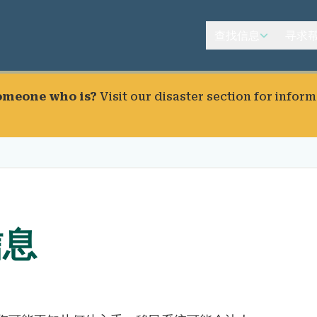
查找信息
寻求
someone who is?
Visit our
disaster section
for inform
信息