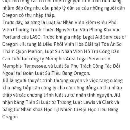
việc mở rộng các cơ hội thiện nguyện trên toàn tiểu bang
nhằm đáp ứng nhu cầu pháp lý dân sự của những người dân
Oregon có thu nhập thấp.
Trước đây, bà từng là Luật Sư Nhân Viên kiêm Điều Phối
Viên Chương Trình Thiện Nguyện tại Văn Phòng Khu Vực
Portland của LASO. Trước khi gia nhập Legal Aid Services of
Oregon, Jill từng là Điều Phối Viên Hòa Giải tại Tòa Án Sơ
Thẩm Quận Marion, Luật Sư Nhân Viên Hỗ Trợ Công Dân
Cao Tuổi tại công ty Memphis Area Legal Services ở
Memphis, Tennessee, và Luật Sư Phụ Trách Công Tác Đối
Ngoại tại Đoàn Luật Sư Tiểu Bang Oregon.
Jill là người thuyết trình thường xuyên về việc tăng cường
khả năng tiếp cận công lý cho các cộng đồng có thu nhập
thấp và các chương trình luật sư tư nhân tình nguyện. Jill
nhận bằng Tiến Sĩ Luật từ Trường Luật Lewis và Clark và
bằng Cử Nhân Khoa Học Tự Nhiên từ Đại Học Tiểu Bang
Oregon.