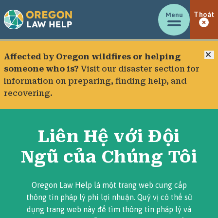
Menu
Thoát
Đ
Affected by Oregon wildfires or helping
someone who is?
Visit our
disaster section
for
information on preparing, finding help, and
recovering.
Liên Hệ với Đội
Ngũ của Chúng Tôi
Oregon Law Help là một trang web cung cấp
thông tin pháp lý phi lợi nhuận. Quý vị có thể sử
dụng trang web này để tìm thông tin pháp lý và