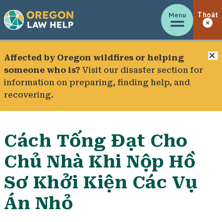
Menu
Thoát
Đ
Affected by Oregon wildfires or helping
someone who is?
Visit our
disaster section
for
information on preparing, finding help, and
recovering.
Cách Tống Đạt Cho
Chủ Nhà Khi Nộp Hồ
Sơ Khởi Kiện Các Vụ
Án Nhỏ