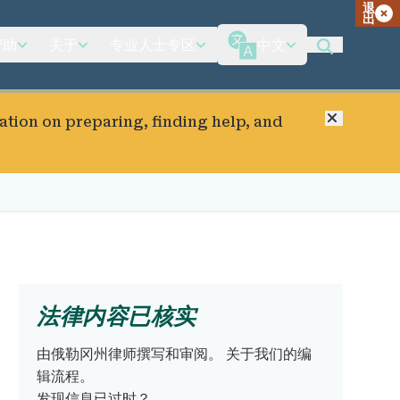
退
出
帮助
关于
专业人士专区
中文
关闭
ation on preparing, finding help, and
法律内容已核实
由俄勒冈州律师撰写和审阅。
关于我们的编
辑流程。
发现信息已过时？