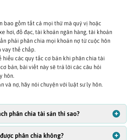
n
bao gồm tất cả mọi thứ mà quý vị hoặc
e hơi, đồ đạc, tài khoản ngân hàng, tài khoản
 cần phải phân chia mọi khoản nợ từ cuộc hôn
à vay thế chấp.
 hiểu các quy tắc cơ bản khi phân chia tài
cơ bản, bài viết này sẽ trả lời các câu hỏi
ly hôn.
ản và nợ, hãy
nói chuyện với luật sư ly hôn.
+
h phân chia tài sản thì sao?
+
ẽ được phân chia không?
nh cách phân chia tài sản, thẩm phán sẽ