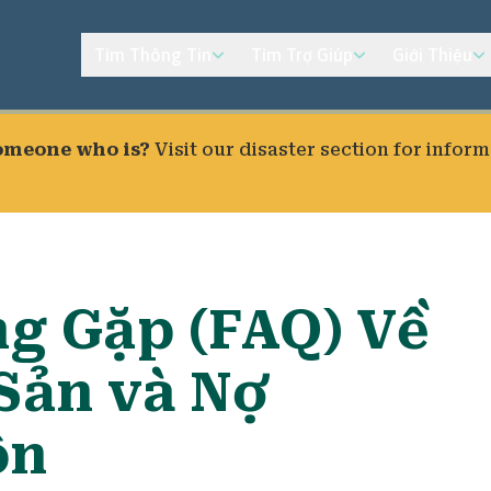
Tìm Thông Tin
Tìm Trợ Giúp
Giới Thiệu
someone who is?
Visit our
disaster section
for inform
g Gặp (FAQ) Về
Sản và Nợ
ôn