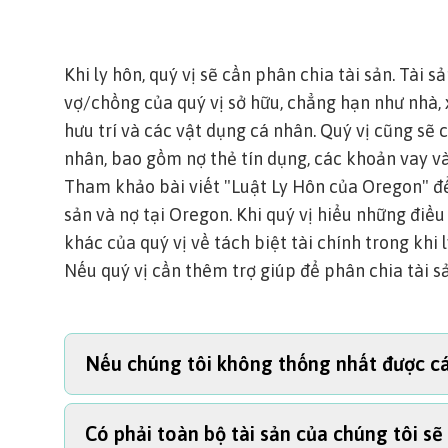
Khi ly hôn, quý vị sẽ cần phân chia tài sản.
Tài sả
vợ/chồng của quý vị sở hữu, chẳng hạn như nhà, x
hưu trí và các vật dụng cá nhân. Quý vị cũng sẽ
nhân, bao gồm nợ thẻ tín dụng, các khoản vay v
Tham khảo bài viết
"Luật Ly Hôn của Oregon"
để
sản và nợ tại Oregon. Khi quý vị hiểu những điều 
khác của quý vị về tách biệt tài chính trong khi 
Nếu quý vị cần thêm trợ giúp để phân chia tài s
Nếu chúng tôi không thống nhất được các
Có phải toàn bộ tài sản của chúng tôi s
Nếu một cặp đôi đã kết hôn không thể quyết đị