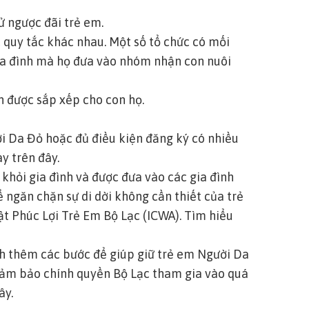
sử ngược đãi trẻ em.
c quy tắc khác nhau. Một số tổ chức có mối
ia đình mà họ đưa vào nhóm nhận con nuôi
nh được sắp xếp cho con họ.
ời Da Đỏ hoặc đủ điều kiện đăng ký có nhiều
ày trên đây.
khỏi gia đình và được đưa vào các gia đình
ể ngăn chặn sự di dời không cần thiết của trẻ
t Phúc Lợi Trẻ Em Bộ Lạc (ICWA).
Tìm hiểu
h thêm các bước để giúp giữ trẻ em Người Da
y đảm bảo chính quyền Bộ Lạc tham gia vào quá
ây.