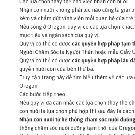
Các lựa chọn thay thế cho việc nhận con nuôi
Nhận con nuôi không phải lúc nào cũng là giải p
kém và chấm dứt vĩnh viễn mối quan hệ của trẻ 
Nếu sống ở Oregon, quý vị có các lựa chọn khác
mục tiêu và ngân sách của quý vị.
Quý vị có thể có được
các quyền hợp pháp tạm t
Người Chăm Sóc là Người Thân
hoặc mẫu
Giấy 
Quý vị có thể có được
các quyền hợp pháp lâu d
quyền nuôi con của bên thứ ba
.
Truy cập trang này để tìm hiểu thêm về các lựa 
Oregon.
Các bước tiếp theo
Nếu quý vị đã cân nhắc các lựa chọn thay thế c
con nuôi là lựa chọn phù hợp thì sau đây là cách
Nhận con nuôi từ hệ thống chăm sóc nuôi dưỡng
thống chăm sóc nuôi dưỡng tạm thời của Orego