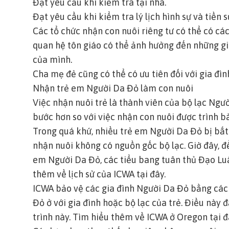
Đạt yêu cầu khi kiểm tra tại nhà.
Đạt yêu cầu khi kiểm tra lý lịch hình sự và tiền 
Các tổ chức nhận con nuôi riêng tư có thể có cá
quan hệ tôn giáo có thể ảnh hưởng đến những g
của mình.
Cha mẹ đẻ cũng có thể có ưu tiên đối với gia đì
Nhận trẻ em Người Da Đỏ làm con nuôi
Việc nhận nuôi trẻ là thành viên của bộ lạc Ngư
bước hơn so với việc nhận con nuôi được trình b
Trong quá khứ, nhiều trẻ em Người Da Đỏ bị bắt 
nhận nuôi không có nguồn gốc bộ lạc. Giờ đây, đ
em Người Da Đỏ, các tiểu bang tuân thủ Đạo Luậ
thêm về lịch sử của ICWA tại đây.
ICWA bảo vệ các gia đình Người Da Đỏ bằng các
Đỏ ở với gia đình hoặc bộ lạc của trẻ. Điều nà
trình này.
Tìm hiểu thêm về ICWA ở Oregon tại đ