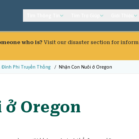
Tìm Thông Tin
Tìm Trợ Giúp
Giới Thiệu
someone who is?
Visit our
disaster section
for inform
a Đình Phi Truyền Thống
Nhận Con Nuôi ở Oregon
 ở Oregon