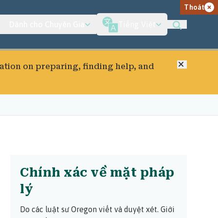
Thoát
Dành cho Chuyên Gia
Tiếng Việt
Đóng
ation on preparing, finding help, and
Chính xác về mặt pháp
lý
Do các luật sư Oregon viết và duyệt xét.
Giới