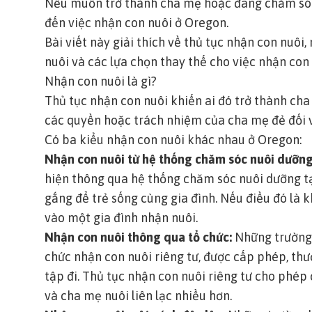
Nếu muốn trở thành cha mẹ hoặc đang chăm sóc 
đến việc nhận con nuôi ở Oregon.
Bài viết này giải thích về thủ tục nhận con nuôi,
nuôi và các lựa chọn thay thế cho việc nhận con
Nhận con nuôi là gì?
Thủ tục nhận con nuôi khiến ai đó trở thành ch
các quyền hoặc trách nhiệm của cha mẹ đẻ đối v
Có ba kiểu nhận con nuôi khác nhau ở Oregon:
Nhận con nuôi từ hệ thống chăm sóc nuôi dưỡng
hiện thông qua hệ thống chăm sóc nuôi dưỡng tạ
gắng để trẻ sống cùng gia đình. Nếu điều đó là k
vào một gia đình nhận nuôi.
Nhận con nuôi thông qua tổ chức:
Những trường 
chức nhận con nuôi riêng tư, được cấp phép, thườ
tập đi. Thủ tục nhận con nuôi riêng tư cho phé
và cha mẹ nuôi liên lạc nhiều hơn.