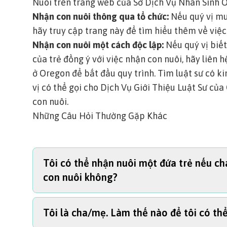
Nuôi trên trang web của Sở Dịch Vụ Nhân Sinh 
Nhận con nuôi thông qua tổ chức:
Nếu quý vị mu
hãy truy cập trang này để tìm hiểu thêm về việc
Nhận con nuôi một cách độc lập:
Nếu quý vị biế
của trẻ đồng ý với việc nhận con nuôi, hãy liên 
ở Oregon để bắt đầu quy trình.
Tìm luật sư có ki
vị có thể gọi cho
Dịch Vụ Giới Thiệu Luật Sư của
con nuôi.
Những Câu Hỏi Thường Gặp Khác
Tôi có thể nhận nuôi một đứa trẻ nếu ch
con nuôi không?
Tôi là cha/mẹ. Làm thế nào để tôi có thể
Điều đó phụ thuộc vào loại hình nhận con nuôi.