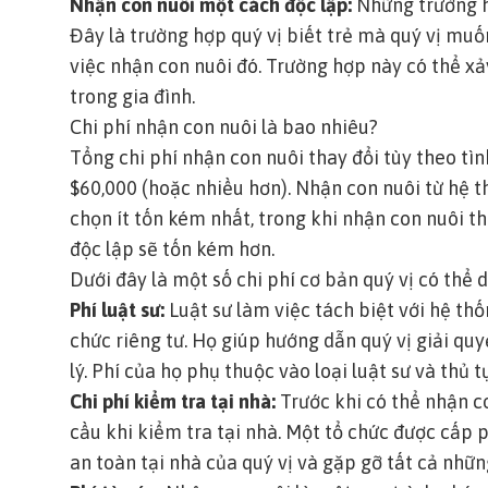
Nhận con nuôi một cách độc lập:
Những trường hợ
Đây là trường hợp quý vị biết trẻ mà quý vị mu
việc nhận con nuôi đó. Trường hợp này có thể xả
trong gia đình.
Chi phí nhận con nuôi là bao nhiêu?
Tổng chi phí nhận con nuôi thay đổi tùy theo tìn
$60,000 (hoặc nhiều hơn). Nhận con nuôi từ hệ 
chọn ít tốn kém nhất, trong khi nhận con nuôi 
độc lập sẽ tốn kém hơn.
Dưới đây là một số chi phí cơ bản quý vị có thể 
Phí luật sư:
Luật sư làm việc tách biệt với hệ th
chức riêng tư. Họ giúp hướng dẫn quý vị giải quy
lý. Phí của họ phụ thuộc vào loại luật sư và thủ 
Chi phí kiểm tra tại nhà:
Trước khi có thể nhận c
cầu khi kiểm tra tại nhà. Một tổ chức được cấp 
an toàn tại nhà của quý vị và gặp gỡ tất cả nhữn