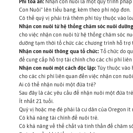
Phí tòa án:
Nhận con nuôi là một quy trình pháp
Con Nuôi" lên tiểu bang, kèm theo phí nộp đơn.
Có thể quý vị phải trả thêm phí tùy thuộc vào lo
Nhận con nuôi từ hệ thống chăm sóc nuôi dưỡng
cho việc nhận con nuôi từ hệ thống chăm sóc nu
dưỡng tạm thời tổ chức các chương trình hỗ trợ 
Nhận con nuôi thông qua tổ chức:
Tổ chức do quý
để cung cấp hỗ trợ tài chính cho các chi phí liê
Nhận con nuôi một cách độc lập:
Tùy thuộc vào h
cho các chi phí liên quan đến việc nhận con nuô
Ai có thể nhận nuôi một đứa trẻ?
Sau đây là các yêu cầu để nhận nuôi một đứa tr
Ít nhất 21 tuổi.
Quý vị hoặc mẹ đẻ phải là cư dân của Oregon ít 
Có khả năng tài chính để nuôi trẻ.
Có khả năng về thể chất và tinh thần để chăm só