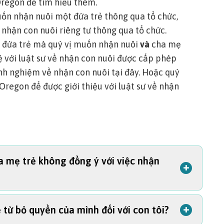
Oregon
để tìm hiểu thêm.
ốn nhận nuôi một đứa trẻ thông qua tổ chức,
 nhận con nuôi riêng tư thông qua tổ chức.
t đứa trẻ mà quý vị muốn nhận nuôi
và
cha mẹ
hệ với luật sư về nhận con nuôi được cấp phép
nh nghiệm về nhận con nuôi tại đây.
Hoặc quý
 Oregon
để được giới thiệu với luật sư về nhận
a mẹ trẻ không đồng ý với việc nhận
+
+
 từ bỏ quyền của mình đối với con tôi?
 Đối với việc nhận con nuôi một cách độc lập