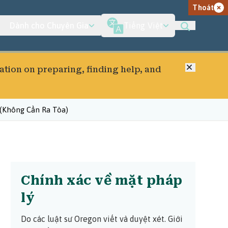
Thoát
Dành cho Chuyên Gia
Tiếng Việt
Đóng
ation on preparing, finding help, and
(Không Cần Ra Tòa)
Chính xác về mặt pháp
lý
Do các luật sư Oregon viết và duyệt xét.
Giới