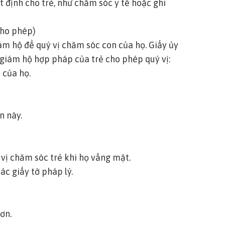
t định cho trẻ, như chăm sóc y tế hoặc ghi
cho phép)
m hộ để quý vị chăm sóc con của họ. Giấy ủy
giám hộ hợp pháp của trẻ cho phép quý vị:
 của họ.
n này.
vị chăm sóc trẻ khi họ vắng mặt.
ác giấy tờ pháp lý.
ơn.