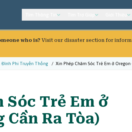
Tìm Thông Tin
Tìm Trợ Giúp
Giới Thiệu
someone who is?
Visit our
disaster section
for inform
a Đình Phi Truyền Thống
Xin Phép Chăm Sóc Trẻ Em ở Oregon 
 Sóc Trẻ Em ở
 Cần Ra Tòa)