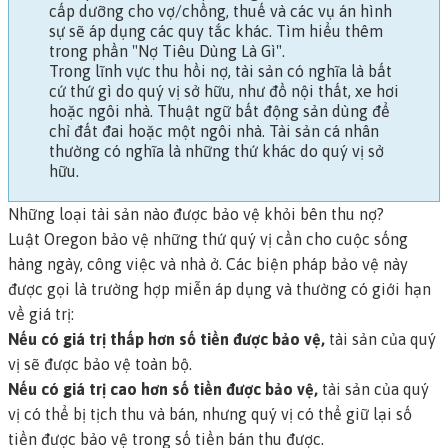
cấp dưỡng cho vợ/chồng, thuế và các vụ án hình
sự sẽ áp dụng các quy tắc khác.
Tìm hiểu thêm
trong phần "Nợ Tiêu Dùng Là Gì".
Trong lĩnh vực thu hồi nợ,
tài sản
có nghĩa là bất
cứ thứ gì do quý vị sở hữu, như đồ nội thất, xe hơi
hoặc ngôi nhà. Thuật ngữ
bất động sản
dùng để
chỉ đất đai hoặc một ngôi nhà.
Tài sản cá nhân
thường có nghĩa là những thứ khác do quý vị sở
hữu.
Những loại tài sản nào được bảo vệ khỏi bên thu nợ?
Luật Oregon bảo vệ những thứ quý vị cần cho cuộc sống
hàng ngày, công việc và nhà ở. Các biện pháp bảo vệ này
được gọi là
trường hợp miễn áp dụng
và thường có giới hạn
về giá trị:
Nếu có giá trị thấp hơn số tiền được bảo vệ,
tài sản của quý
vị sẽ được bảo vệ toàn bộ.
Nếu có giá trị cao hơn số tiền được bảo vệ,
tài sản của quý
vị có thể bị tịch thu và bán, nhưng quý vị có thể giữ lại số
tiền được bảo vệ trong số tiền bán thu được.