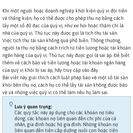
Khi một người hoặc doanh nghiệp khởi kiện quý vị đòi tiền
và thắng kiện, họ có thể được cho phép thu nợ bằng cách
lấy một số đồ đạc của quý vị, như xe hơi hoặc thậm chí là
nhà của quý vị. Thủ tục này được gọi là
tịch thu tài sản.
Việc tịch thu tài sản không quá phổ biến. Thông thường,
người ta thu nợ bằng cách trích từ tiền lương hoặc tài khoản
ngân hàng của quý vị. Thủ tục này được gọi là
sai áp
.
Để biết
thêm về cách bảo vệ tiền lương hoặc tài khoản ngân hàng
của quý vị khỏi bị sai áp, hãy truy cập vào đây.
Bài viết này giải thích cách luật pháp bảo vệ một số tài sản
khỏi bên thu nợ, cách họ có thể lấy tài sản không được bảo
vệ và những việc quý vị có thể làm nếu họ làm sai.
Lưu ý quan trọng:
Các quy tắc này áp dụng cho
các khoản nợ tiêu
dùng:
các khoản nợ liên quan đến chi phí của cá
nhân, gia đình hoặc hộ gia đình. Những khoản nợ
liên quan đến tiền cấp dưỡng nuôi con hoặc tiền