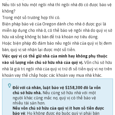
Nếu tôi sở hữu một ngôi nhà thì ngôi nhà đó có được bảo vệ
không?
Trong một số trường hợp thì có.
Biện pháp bảo vệ của Oregon dành cho nhà ở được gọi là
miễn áp dụng cho nhà ở
, có thể bảo vệ ngôi nhà do quý vị sở
hữu và sống không bị bán để trả khoản nợ tiêu dùng.
Hoặc biện pháp đó đảm bảo nếu ngôi nhà của quý vị bị đem
bán, quý vị sẽ nhận lại được một số tiền.
Việc quý vị có thể giữ nhà của mình hay không phụ thuộc
vào số lượng
vốn chủ sở hữu nhà
của quý vị.
Vốn chủ sở hữu
nhà là giá trị ngôi nhà của quý vị trừ đi số tiền quý vị nợ trên
khoản vay thế chấp hoặc các khoản vay mua nhà khác.
Đối với cá nhân, luật bảo vệ $158,300 đô la vốn
chủ sở hữu nhà.
Nếu cùng sở hữu nhà với một
người khác cũng mắc nợ, quý vị có thể bảo vệ
nhiều tài sản hơn.
Nếu vốn chủ sở hữu của quý vị ít hơn số tiền được
bảo vệ
: Họ không được ép buộc quý vị phải bán