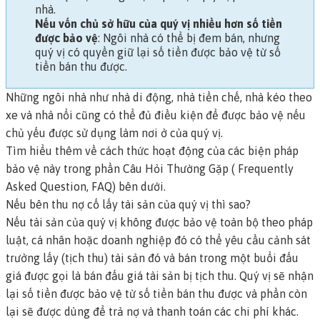
nhà.
Nếu vốn chủ sở hữu của quý vị nhiều hơn số tiền
được bảo vệ
: Ngôi nhà có thể bị đem bán, nhưng
quý vị có quyền giữ lại số tiền được bảo vệ từ số
tiền bán thu được.
Những ngôi nhà như nhà di động, nhà tiền chế, nhà kéo theo
xe và nhà nổi cũng có thể đủ điều kiện để được bảo vệ nếu
chủ yếu được sử dụng làm nơi ở của quý vị.
Tìm hiểu thêm về cách thức hoạt động của các biện pháp
bảo vệ này trong phần Câu Hỏi Thường Gặp ( Frequently
Asked Question, FAQ) bên dưới.
Nếu bên thu nợ cố lấy tài sản của quý vị thì sao?
Nếu tài sản của quý vị không được bảo vệ toàn bộ theo pháp
luật, cá nhân hoặc doanh nghiệp đó có thể yêu cầu cảnh sát
trưởng lấy (
tịch thu
) tài sản đó và bán trong một buổi đấu
giá được gọi là
bán đấu giá tài sản bị tịch thu
. Quý vị sẽ nhận
lại số tiền được bảo vệ từ số tiền bán thu được và phần còn
lại sẽ được dùng để trả nợ và thanh toán các chi phí khác.