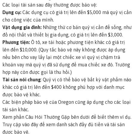
Các loại tài sản sau đây thường được bảo vệ:
Dụng cụ:
Các dụng cụ có giá trị lên đến $5,000 mà quý vị cần
cho công việc của mình.
Vật dụng gia đình:
Những thứ cơ bản quý vị cần để sống, như
đồ nội thất và thiết bị gia dụng, có giá trị lên đến $3,000.
Phương tiện:
Ô tô, xe tải hoặc phương tiện khác có giá trị
lên đến $10,000. (Quy tắc bảo vệ này không được áp dụng
nếu bên cho vay lấy lại một chiếc xe vì quý vị chậm trả
khoản vay mà quý vị đã sử dụng để mua chiếc xe đó. Trường
hợp này còn được gọi là
thu hồi
.)
Tài sản nói chung
: Quý vị có thể bảo vệ bất kỳ vật phẩm nào
khác có giá trị lên đến $400 không phù hợp với danh mục
được bảo vệ khác.
Các biện pháp bảo vệ của Oregon cũng áp dụng cho các loại
tài sản khác.
Xem phần Câu Hỏi Thường Gặp bên dưới để biết thêm ví dụ.
Truy cập vào đây để xem danh sách đầy đủ tiền và tài sản
được bảo vệ.