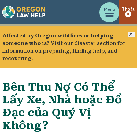
Menu
Thoát
Đ
Affected by Oregon wildfires or helping
someone who is?
Visit our
disaster section
for
information on preparing, finding help, and
recovering.
Bên Thu Nợ Có Thể
Lấy Xe, Nhà hoặc Đồ
Đạc của Quý Vị
Không?