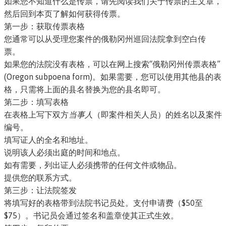
如果您不知道什么是传票，
请先阅读我们关于传票的主文章
，
然后回到本页了解如何获得传票。
第一步：获取传票表格
您通常可以从受理您案件的
俄勒冈州巡回法院
拿到空白传
票。
如果您的法院没有表格，可以在网上搜索“俄勒冈州传票表格”
(Oregon subpoena form)。如果需要，您可以使用其他县的表
格，只需将上面的县名替换为您的县名即可。
第二步：填写表格
在表格上写下双方
当事人
（即案件相关人员）的姓名以及案件
编号。
填写证人的全名和地址。
说明该人必须出庭的时间和地点。
如有需要，列出证人必须携带的任何文件或物品。
提供您的联系方式。
第三步：让法院签发
将填写好的表格带到法院书记员处。支付申请费（$50至
$75）。书记员会通过签名和盖章使其正式生效。