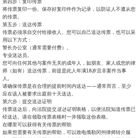
第四步：复印传票
将传票复印一份。保存好复印件作为记录，以防证人不遵从您
的传票。
第五步：送达传票
传票必须亲自交付给接收人。您可以自己送达传票，也可以采
用以下方式：
警长办公室（通常需要付费）。
专业送达员。
您可向任何其他与案件无关的成年人，如朋友、家人或您的律
师（如有）送达传票，前提是此人年满18岁且非案件当事
人。
请确保传票是在合理的提前时间内送达——通常而言，至少
应在该人被要求出庭前十天送达。
第六步：提交送达证明
传票送达后，向法院提交
送达证明
表格，以便法院知道传票已
经送达。请在领取传票表格时一并领取这份表格。
在哪里可以获得有关传票的帮助
如果您需要有关传票的帮助，可以致电
俄勒冈州律师转介服