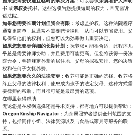
如果您需要快速且临时的解决方案
：可以尝试
亲属看护人声明
书
或
亲权委托书
。这些选项为您提供短期的权力，且无需诉
诸法院。
如果您需要长期计划但资金有限
：考虑监护权。这种法院程序
通常更简单，且通常不需要聘请律师，从而可以节省费用。父
母保留他们的权利，但您可以为孙辈做出重要决定。
如果您想要更详细的长期计划
：抚养权可能很合适。此程序几
乎总是需要律师协助，并且费用可能更高。但您将获得一份法
院命令，明确规定孙辈的居住地、父母的探视安排、您的决策
权和任何子女抚养费。
如果您想要永久的法律变更
：收养可能是正确的选择。收养将
终止父母的法律权利，使您成为孩子的法定父母。这种方式需
要律师的帮助，而且很可能是最昂贵的选项。
在哪里获得帮助
无论您是在权衡选择还是寻求支持，都有地方可以提供帮助：
Oregon Kinship Navigator
：为亲属照护者提供全州范围的支
持，包括同伴小组、法律资源以及与食品或家具等服务的联
系。