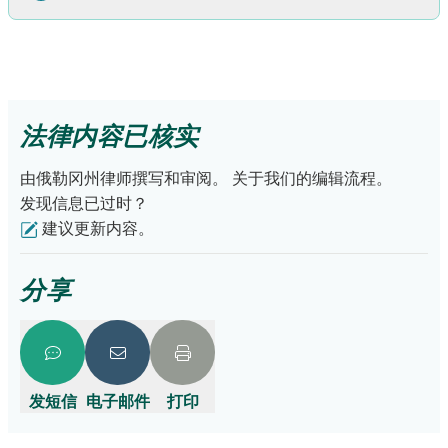
持的明确计划，抚养权可能是正确的选择。抚养权案件通常
孩子带走。即使您认为情况不安全，也不应阻止父母与他们
需要律师，因此费用更高。但最终，您会得到一份详细的计
的孩子接触。
划，明确每个人的权利。
遇上这种令人揪心的情况，请一步一步来应对。起初，您可
如果您担心孩子的安全，可以向俄勒冈州儿童虐待热线
进行
永久解决方案
：收养是最永久的选项。它将父母的法律权利
能需要做决定，例如为孙辈注册入学、获得医疗护理或处理
保密举报。您也可以去法院提起监护权案件，届时法院会决
转移给您。与监护权或抚养权不同，收养非常难以撤销。这
财务事务。
亲属看护人声明书
最多可为您提供一年的临时许
定什么对您的孙辈最有利。
种方式通常需要律师，费用也可能较高，但这是最持久的方
法律内容已核实
可。
案。
从长远来看，您需要决定谁来抚养孩子。监护权通常是一个
由俄勒冈州律师撰写和审阅。
关于我们的编辑流程。
不错的选择，因为它允许值得信赖的成年人承担父母角色。
发现信息已过时？
如果您自己办理且不聘请律师，它的费用也不会很高。
在此
建议更新内容。
处了解更多如何成为法定监护人的信息
。
分享
发短信
电子邮件
打印