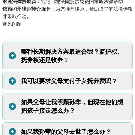
家庭法律协助员
：通过当地法院提供免费的家庭法律帮助。
俄勒冈州律师转介服务
：为您推荐律师，帮助您了解法律选项
并采取行动。
常见问题
哪种长期解决方案最适合我？监护权、
+
抚养权还是收养？
+
我可以要求父母支付子女抚养费吗？
这取决于您的目标、预算以及您希望这种安排持续多长时
间。
低成本
：如果您的主要考量因素是费用，监护权通常是最佳
如果父母让我照顾孙辈，但现在他们想
可以。了解如何通过法院诉讼或借助
俄勒冈州子女抚养费计
+
选项。您通常可以在没有律师的情况下完成法庭程序，这样
把孩子接走怎么办？
划
申请子女抚养费。
可以节省费用。监护权赋予您法律权力照顾孙辈，同时保留
父母的权利。
明确的计划
：如果您希望有关于决策权、父母探视和经济支
+
如果我孙辈的父母去世了怎么办？
如果您尚未通过法庭办理监护权或抚养权，父母可以随时把