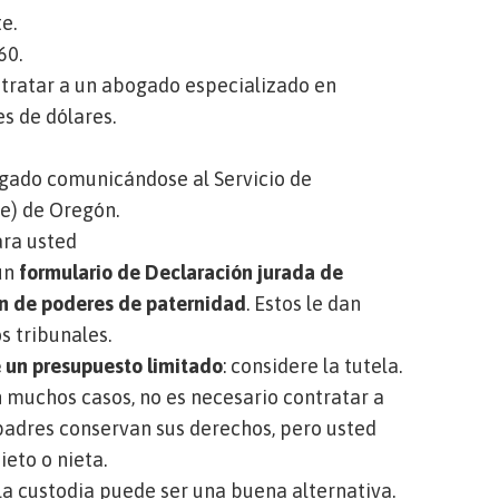
te.
260.
ntratar a un abogado especializado en
es de dólares.
ogado comunicándose al
Servicio de
ce) de Oregón
.
ara usted
 un
formulario de Declaración jurada de
n de poderes de paternidad
. Estos le dan
os tribunales.
e un presupuesto limitado
: considere la tutela.
en muchos casos, no es necesario contratar a
 padres conservan sus derechos, pero usted
ieto o nieta.
 la custodia puede ser una buena alternativa.