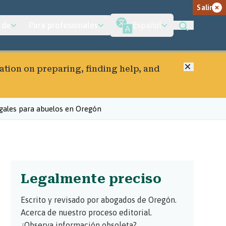
Salir
 de
Para profesionales
Español
Cerrar
ation on preparing, finding help, and
egales para abuelos en Oregón
Legalmente preciso
Escrito y revisado por abogados de Oregón.
Acerca de nuestro proceso editorial.
¿Observa información obsoleta?