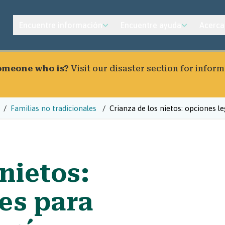
Encuentre información
Encuentre ayuda
Acerca
someone who is?
Visit our
disaster section
for inform
Familias no tradicionales
Crianza de los nietos: opciones l
nietos:
es para