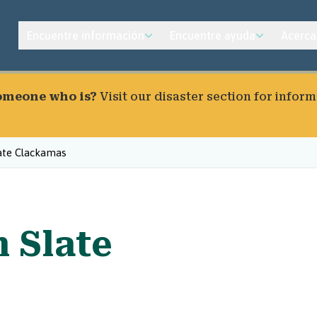
Encuentre información
Encuentre ayuda
Acerca
someone who is?
Visit our
disaster section
for inform
ate Clackamas
 Slate