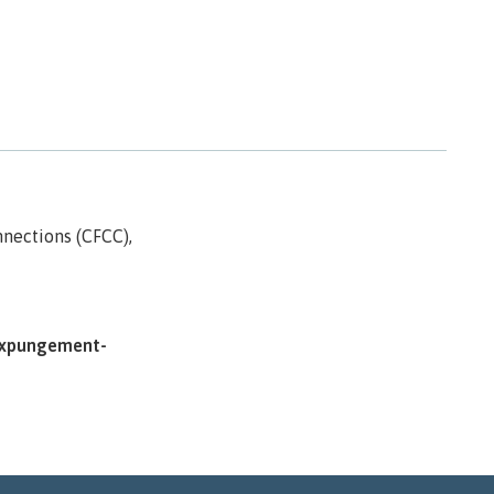
nections (CFCC),
expungement-