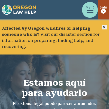
Menú
Salir
C
Affected by Oregon wildfires or helping
someone who is?
Visit our
disaster section
for
information on preparing, finding help, and
recovering.
Estamos aquí
para ayudarlo
El sistema legal puede parecer abrumador.