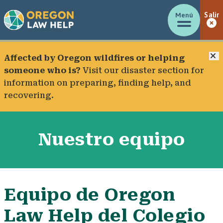
Menú
Salir
C
Affected by Oregon wildfires or helping
someone who is?
Visit our
disaster section
for
information on preparing, finding help, and
recovering.
Nuestro equipo
Equipo de Oregon
Law Help del Colegio