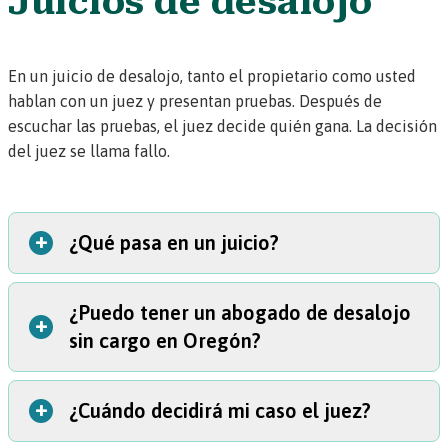
Juicios de desalojo
En un juicio de desalojo, tanto el propietario como usted
hablan con un juez y presentan pruebas. Después de
escuchar las pruebas, el juez decide quién gana. La decisión
del juez se llama
fallo
.
+
¿Qué pasa en un juicio?
¿Puedo tener un abogado de desalojo
Cuando el personal de la corte llama su caso, usted y el
+
sin cargo en Oregón?
propietario tendrán la oportunidad de:
presentar pruebas (como documentos y fotos);
pedirles a testigos que den testimonio; e
+
¿Cuándo decidirá mi caso el juez?
No hay garantías de poder tener un abogado sin cargo en
interrogar a los testigos de la otra parte.
un caso de desalojo en Oregón.
Si está nervioso, puede anotar de antemano lo que quiere