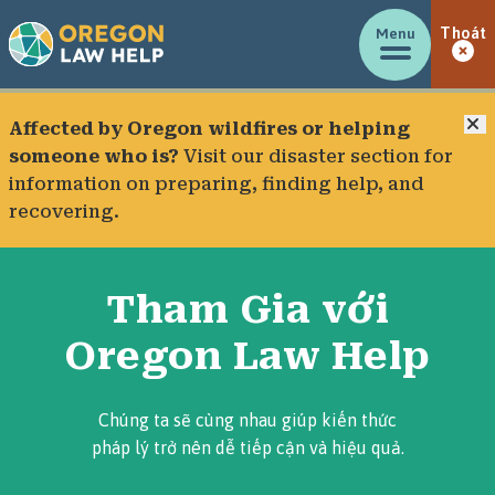
Menu
Thoát
Đ
Affected by Oregon wildfires or helping
someone who is?
Visit our
disaster section
for
information on preparing, finding help, and
recovering.
Tham Gia với
Oregon Law Help
Chúng ta sẽ cùng nhau giúp kiến thức
pháp lý trở nên dễ tiếp cận và hiệu quả.