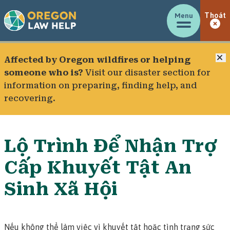
Menu
Thoát
Đ
Affected by Oregon wildfires or helping
someone who is?
Visit our
disaster section
for
information on preparing, finding help, and
recovering.
Lộ Trình Để Nhận Trợ
Cấp Khuyết Tật An
Sinh Xã Hội
Nếu không thể làm việc vì khuyết tật hoặc tình trạng sức