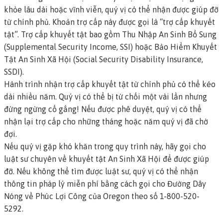
khỏe lâu dài hoặc vĩnh viễn, quý vị có thể nhận được giúp đỡ
từ chính phủ. Khoản trợ cấp này được gọi là
“trợ cấp khuyết
tật”.
Trợ cấp khuyết tật bao gồm Thu Nhập An Sinh Bổ Sung
(Supplemental Security Income, SSI) hoặc Bảo Hiểm Khuyết
Tật An Sinh Xã Hội (Social Security Disability Insurance,
SSDI).
Hành trình nhận trợ cấp khuyết tật từ chính phủ có thể kéo
dài nhiều năm. Quý vị có thể bị từ chối một vài lần nhưng
đừng ngừng cố gắng! Nếu được phê duyệt, quý vị có thể
nhận lại trợ cấp cho những tháng hoặc năm quý vị đã chờ
đợi.
Nếu quý vị gặp khó khăn trong quy trình này, hãy gọi cho
luật sư chuyên về khuyết tật An Sinh Xã Hội
để được giúp
đỡ. Nếu không thể tìm được luật sư, quý vị có thể nhận
thông tin pháp lý miễn phí bằng cách gọi cho
Đường Dây
Nóng về Phúc Lợi Công của Oregon
theo số 1-800-520-
5292.