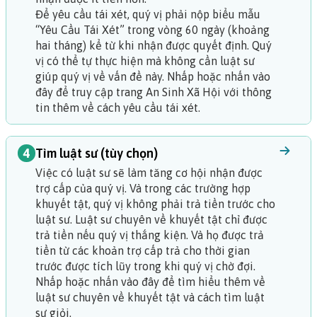
Để yêu cầu tái xét, quý vị phải nộp biểu mẫu
“Yêu Cầu Tái Xét” trong vòng 60 ngày (khoảng
hai tháng) kể từ khi nhận được quyết định. Quý
vị có thể tự thực hiện mà không cần luật sư
giúp quý vị về vấn đề này.
Nhấp hoặc nhấn vào
đây để truy cập trang An Sinh Xã Hội với thông
tin thêm về cách yêu cầu tái xét.
4
Tìm luật sư (tùy chọn)
Việc có luật sư sẽ làm tăng cơ hội nhận được
trợ cấp của quý vị. Và trong các trường hợp
khuyết tật, quý vị không phải trả tiền trước cho
luật sư. Luật sư chuyên về khuyết tật chỉ được
trả tiền nếu quý vị thắng kiện. Và họ được trả
tiền từ các khoản trợ cấp trả cho thời gian
trước được tích lũy trong khi quý vị chờ đợi.
Nhấp hoặc nhấn vào đây để tìm hiểu thêm về
luật sư chuyên về khuyết tật và cách tìm luật
sư giỏi.