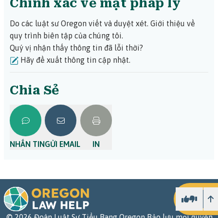
Chính xác về mặt pháp lý
Do các luật sư Oregon viết và duyệt xét.
Giới thiệu về
quy trình biên tập của chúng tôi.
Quý vị nhận thấy thông tin đã lỗi thời?
Hãy đề xuất thông tin cập nhật.
Chia Sẻ
NHẮN TIN
GỬI EMAIL
IN
L
©
2026
Đoàn Luật Sư Tiểu Bang Oregon Bảo lưu mọi quyền.