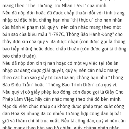
mang theo "Thẻ Thường Trú Nhân I-551" của mình.
Nếu đã nộp đơn hoặc đã được chấp thuận đối với tình trạng
nhập cư đặc biệt, chẳng hạn như "thị thực u" cho nạn nhân
của hành vi phạm tội, quý vị nên cân nhắc mang theo một
bản sao của biểu mẫu "I-797C, Thông Báo Hành Động" cho
thấy đơn xin của quý vị đã được nhận (còn được gọi là
thông
báo tiếp nhận
) hoặc được chấp thuận (còn được gọi là
thông
báo chấp thuận
).
Nếu đã nộp đơn xin tị nạn hoặc có một vụ việc tại tòa án
nhập cư đang được giải quyết, quý vị nên cân nhắc mang
theo các bản sao giấy tờ của tòa án, chẳng hạn như "Thông
Báo Điều Trần" hoặc "Thông Báo Trình Diện" của quý vị.
Nếu quý vị có giấy phép lao động, còn được gọi là
Giấy Cho
Phép Làm Việc
, hãy cân nhắc mang theo thẻ đó bên mình.
Mặc dù viên chức nhập cư không được phép trục xuất công
dân Hoa Kỳ nhưng đã có nhiều trường hợp công dân bị bắt
giữ và thậm chí bị trục xuất. Nếu là công dân, quý vị nên cân
nhắc mang theo bản sao hộ chiếu, giấy chứng nhận nhập