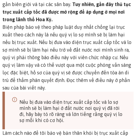
gần biên giới và tại các sân bay.
Tuy nhiên, gần đây thủ tục
trục xuất cấp tốc đã được mở rộng để áp dụng ở mọi nơi
trong lãnh thổ Hoa Kỳ.
Biện pháp bảo vệ theo pháp luật duy nhất chống lại trục
xuất theo cách này là nếu quý vị lo sợ mình sẽ bị làm hại
nếu bị trục xuất. Nếu bị đưa vào diện trục xuất cấp tốc và lo
sợ mình sẽ bị làm hại nếu trở về đất nước nơi mình sinh ra,
quý vị phải thông báo điều này với viên chức nhập cư. Nếu
quý vị làm vậy và có thể vượt qua một cuộc phỏng vấn sàng
lọc đặc biệt, hồ sơ của quý vị sẽ được chuyển đến tòa án di
trú để thẩm phán quyết định. Đọc thêm về điều này ở phần
sau của bài viết này.
Nếu bị đưa vào diện trục xuất cấp tốc và lo sợ
mình sẽ bị làm hại ở đất nước nơi quý vị đã rời
đi, hãy bày tỏ rõ ràng và lớn tiếng rằng quý vị lo
sợ mỗi khi có cơ hội.
Làm cách nào để tôi bảo vệ bản thân khỏi bị trục xuất cấp