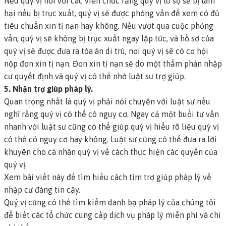
Nếu quý vị nói với các viên chức rằng quý vị lo sợ sẽ bị làm
hại nếu bị trục xuất, quý vị sẽ được phỏng vấn để xem có đủ
tiêu chuẩn xin tị nạn hay không. Nếu vượt qua cuộc phỏng
vấn, quý vị sẽ không bị trục xuất ngay lập tức, và hồ sơ của
quý vị sẽ được đưa ra tòa án di trú, nơi quý vị sẽ có cơ hội
nộp đơn xin tị nạn. Đơn xin tị nạn sẽ do một thẩm phán nhập
cư quyết định và quý vị có thể nhờ luật sư trợ giúp.
5. Nhận trợ giúp pháp lý.
Quan trọng nhất là quý vị phải nói chuyện với luật sư nếu
nghĩ rằng quý vị có thể có nguy cơ. Ngay cả một buổi tư vấn
nhanh với luật sư cũng có thể giúp quý vị hiểu rõ liệu quý vị
có thể có nguy cơ hay không. Luật sư cũng có thể đưa ra lời
khuyên cho cá nhân quý vị về cách thực hiện các quyền của
quý vị.
Xem bài viết này để tìm hiểu cách tìm trợ giúp pháp lý về
nhập cư đáng tin cậy.
Quý vị cũng có thể tìm kiếm
danh bạ pháp lý của chúng tôi
để biết các tổ chức cung cấp dịch vụ pháp lý miễn phí và chi