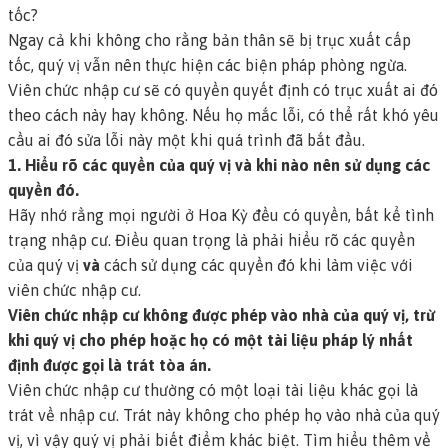
tốc?
Ngay cả khi không cho rằng bản thân sẽ bị trục xuất cấp
tốc, quý vị vẫn nên thực hiện các biện pháp phòng ngừa.
Viên chức nhập cư sẽ có quyền quyết định có trục xuất ai đó
theo cách này hay không. Nếu họ mắc lỗi, có thể rất khó yêu
cầu ai đó sửa lỗi này một khi quá trình đã bắt đầu.
1. Hiểu rõ các quyền của quý vị và khi nào nên sử dụng các
quyền đó.
Hãy nhớ rằng mọi người ở Hoa Kỳ đều có quyền, bất kể tình
trạng nhập cư. Điều quan trọng là phải hiểu rõ các quyền
của quý vị
và
cách sử dụng các quyền đó khi làm việc với
viên chức nhập cư.
Viên chức nhập cư không được phép vào nhà của quý vị, trừ
khi quý vị cho phép hoặc họ có một tài liệu pháp lý nhất
định được gọi là
trát tòa án
.
Viên chức nhập cư thường có một loại tài liệu khác gọi là
trát về nhập cư
. Trát này không cho phép họ vào nhà của quý
vị, vì vậy quý vị phải biết điểm khác biệt.
Tìm hiểu thêm về