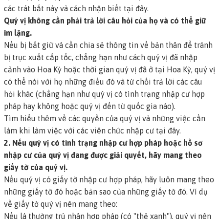
các trát bắt này và cách nhận biết tại đây.
Quý vị không cần phải trả lời câu hỏi của họ và có thể giữ
im lặng.
Nếu bị bắt giữ và cần chia sẻ thông tin về bản thân để tránh
bị trục xuất cấp tốc, chẳng hạn như cách quý vị đã nhập
cảnh vào Hoa Kỳ hoặc thời gian quý vị đã ở tại Hoa Kỳ, quý vị
có thể nói với họ những điều đó và từ chối trả lời các câu
hỏi khác (chẳng hạn như quý vị có tình trạng nhập cư hợp
pháp hay không hoặc quý vị đến từ quốc gia nào).
Tìm hiểu thêm về các quyền của quý vị và những việc cần
làm khi làm việc với các viên chức nhập cư tại đây.
2. Nếu quý vị có tình trạng nhập cư hợp pháp hoặc hồ sơ
nhập cư của quý vị đang được giải quyết, hãy mang theo
giấy tờ của quý vị.
Nếu quý vị có giấy tờ nhập cư hợp pháp, hãy luôn mang theo
những giấy tờ đó hoặc bản sao của những giấy tờ đó. Ví dụ
về giấy tờ quý vị nên mang theo:
Nếu là
thường trú nhân hợp pháp
(có "thẻ xanh"), quý vị nên