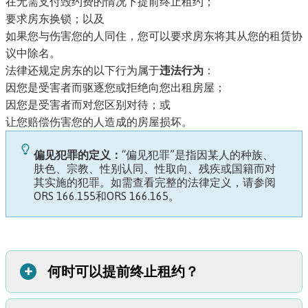
在无需支付毁约费的情况下提前终止租约；
要求房东换锁；以及
如果您与伤害您的人同住，您可以要求房东将其从您的租赁协
议中除名。
法律还规定房东的以下行为属于
违法行为
：
因您是受害者而驱逐您或拒绝向您出租房屋；
因您是受害者而对您区别对待；或
让您赔偿伤害您的人造成的房屋损坏。
偏见犯罪的定义：
“偏见犯罪”是指因某人的种族、
肤色、宗教、性别认同、性取向、残疾或国籍而对
其实施的犯罪。如需查看完整的法律定义，请参阅
ORS 166.155
和
ORS 166.165
。
+
何时可以提前终止租约？