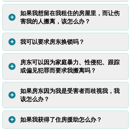
回押金的更多信息，请点击这里
。
如果您需要帮助支付新租赁房屋的押金，您也许可以通过一
如果我想留在我租住的房屋里，而让伤
不需要。如果房屋损坏是由伤害您的人造成的，并且您向房
项名为
+
家庭暴力幸存者临时援助
(TA-DVS) 的计划获得帮
害我的人搬离，该怎么办？
东提供了相关证明，您就
无需
为这些损坏承担费用。
助。请访问
Oregon社会服务部网站，获取有关如何申请的
信息
。
在您离开之前，最好对任何损坏进行拍照和记
+
我可以要求房东换锁吗？
录。请一位朋友和您一起做这件事，这样您就有
如果您和伤害您的人住在一起，您也许可以让他搬离。有两
了证人。
种方法可以做到这一点：
向法庭申请限制令，要求伤害您的人搬离；或
房东可以因为家庭暴力、性侵犯、跟踪
可以。如需要求房东更换您的门锁，您可以使用
此信件样
+
要求房东终止他的租房协议。
或偏见犯罪而要求我搬离吗？
本
。如果您的房东耗时太久或不愿意换锁，您可以自己动
方案1：申请限制令
手。但您要给房东一把新钥匙。换锁时，您不需要向房东提
Oregon的五项限制令中有两项可以让他人搬离您的住所。
供受虐的证明。
点击以下链接了解有关这些限制令的更多信息，包括如何申
如果房东因为我是受害者而歧视我，我
不可以。不能因为您是受害者而要求您搬离。但是房东可以
另外，请记住：
+
请限制令：
该怎么办？
出于其他合法理由要求您搬离。例如：
您必须支付换锁费用；以及
家庭虐待限制令
；以及
不支付房租；
如果施虐者与您同住，在他解除租约之前，您不能换锁。
老年人和残疾人限制令
。
未经允许让虐待您的人搬进您租住的房屋；
（有关如何让施虐者解除租约的信息，请参阅最后一个问
方案2：要求房东终止他的租房协议
+
如果我获得了住房援助怎么办？
您有几种选择：
不遵守租房协议中的其他规定；或
题。）
如果施暴者对您实施了严重的家庭暴力、跟踪、性侵犯或偏
如果房东试图驱逐您，您可以在法庭上反对驱逐。
允许虐待您的人在对您或您租住的房屋内的其他人实施暴力