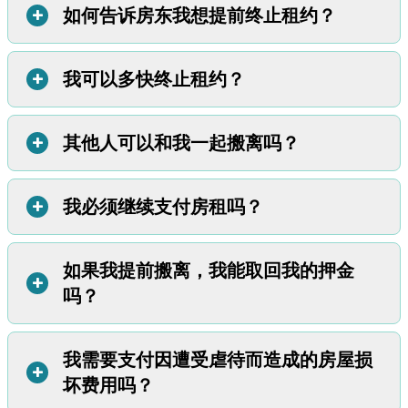
+
如何告诉房东我想提前终止租约？
您可以在两种情况下解除租约：
您或与您同住的孩子在过去90天内（不包括伤害您的人在狱
中或住在100英里以外的任何时间）受到伤害；或
+
我可以多快终止租约？
给房东写一封信，说明您是受害者，因此要提前终止租约。
您或与您同住的孩子受到限制令的保护。
您可以使用此
信件样本
。
提供证据。
您还必须提供您是受害者的证据。您可以使用以
+
其他人可以和我一起搬离吗？
如果您亲自将
搬离信
交给房东：
您可以在将信件交给房东之
下任何文件作为证据：
日起14天内终止租约。
由法官签署的限制令；
如果您将信件邮寄给房东：
您可以在邮寄之日起17天内终止
将您或与您同住的孩子列为受害者的警方报告；
+
我必须继续支付房租吗？
可以。您的近亲属也可以与您一起搬离。这包括您的：
租约。
与犯罪相关的定罪记录；或
有血缘关系、收养关系、婚姻关系或同居伴侣关系的成年亲
由警官、律师、有执照的医疗保健专业人员或犯罪受害人辩
属；
护律师签署的声明。您可以使用
此表格样本
。
如果我提前搬离，我能取回我的押金
如果您向房东提交一封搬离信和受害者证明，您只需支付您
+
孩子的另一方父母；以及
吗？
在信中写明的搬离日期之前的房租。
孙辈或寄养子女。
重要提醒！
您的房东不能因为您是家庭暴力、性
在该日期之后，房东就不能再让您支付：
您的搬离信应列出所有与您一起搬离的人的姓名。
侵犯、跟踪或偏见犯罪的受害者而要求您支付提
更多房租，
前终止租约的额外费用。
我需要支付因遭受虐待而造成的房屋损
您必须等到所有住在您租住的房屋的人都搬离后才能取回押
解除租房协议的费用，或
+
坏费用吗？
金。在所有人搬离后，房东有31天的时间退还押金。
有关取
您搬离后发生的任何损坏的费用。