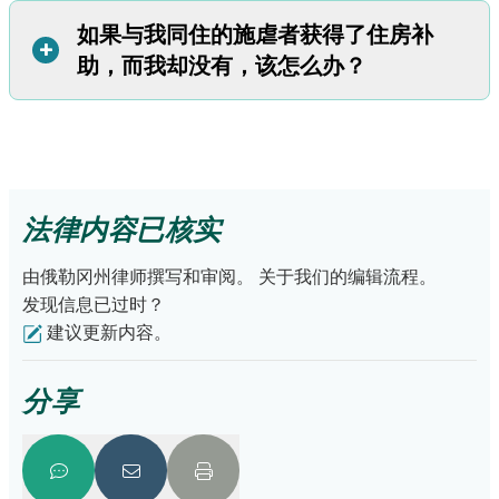
见犯罪，您的房东可以向他发出搬离通知。但房东并没有义
您也可以起诉房东索赔。
或攻击行为后继续回到您租住的房屋。
务让伤害您的人搬离。房东可自行决定是否驱逐他。
如果与我同住的施虐者获得了住房补
如果您在获得住房援助的同时遭受家庭暴力、性侵犯或跟
+
咨询律师，以获得有关这些选择的帮助。您可以使用我们的
点击这里了解更多有关Oregon驱逐的信息。
助，而我却没有，该怎么办？
踪，您将受到特殊的法律保护。如果您需要更改住房，请向
推荐数据库
来寻找Oregon免费或便宜的法律帮助。
您的住房个案工作者咨询您的情况。
如果在咨询个案工作者后仍有问题，请咨询律师。您可以使
公共住房机构、物业经理或房东必须允许您申请自己的住房
用我们的
推荐数据库
来寻找免费或便宜的律师。
补助，或者给您合理的时间搬离。
住房援助
包括：
适用于私人住宅的第8节住房券；
法律内容已核实
经济适用房或补贴住房；以及
为残疾人或老年人提供的扶助性住房。
由俄勒冈州律师撰写和审阅。
关于我们的编辑流程。
发现信息已过时？
建议更新内容。
分享