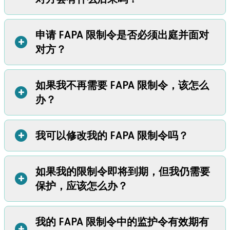
授予您对共同子女的临时监护权。
规定另一方父母探视子女的时间。
每份 FAPA 限制令的内容都是不同的。您可以根
据自身需求选择合适的保护措施以确保安全。例
制定规则保障您在接送孩子时的安全。
申请 FAPA 限制令是否必须出庭并面对
如，您可能允许对方通过电话与您联系，但禁止
不会。禁止接触的规定只适用于被限制令限制的人。您不会
如果另一方父母单独与孩子相处存在安全隐患，可要求进行
+
其亲自见您或来您家。
对方？
因为主动联系对方而受到惩罚。
监督探视。
然而，主动联系对方通常不是明智之举。如果对方
在法庭上
禁止另一方父母在与孩子相处时使用毒品或酒精。
对限制令提出异议
，那么您主动联系对方可能会影响限制令
要求另一方父母远离孩子的学校或托儿所。
如果我不再需要 FAPA 限制令，该怎么
也许。在您获得限制令后，您可能需要再次出庭参加
抗辩听
的有效性。
+
禁止另一方父母通过孩子与您联系。
办？
证会
。抗辩听证会是一次法庭程序，双方都有机会向法官陈
但是，如果您的 FAPA 限制令包含子女的临时安排计划，您
某些县的家庭暴力援助组织提供免费的监督探视和监督交接
述。在听证会上，双方都可以向法官提供证据并进行辩护。
必须遵守该计划。如果您不遵守限制令中规定的探视时间安
服务。如需了解您所在地区是否提供这些服务，请联系
当地
在以下情况下，您可能需要参加抗辩听证会：
排，那么您可能会面临法律问题。
的家庭暴力资源中心
。
+
我可以修改我的 FAPA 限制令吗？
您可以通过向法院提交相关表格，申请提前终止限制令（这
法官主动安排听证会
。如果法官在制定子女临时安排计划前
被称为
撤销
限制令）。您可以在
俄勒冈州法院网站
或
当地巡
需要更多信息，那么法官可能会主动安排听证会。在法院文
回法院
获取撤销家庭虐待限制令的表格。
件中，这种听证会被称为
特殊情况
听证会，但本质上与
抗辩
如果我的限制令即将到期，但我仍需要
是的，您可以更改（修改）您的限制令。有两种方式可以修
+
听证会
相同。
保护，应该怎么办？
改您的 FAPA 限制令：
对方申请举行听证会
。如果法官没有主动安排听证会，那么
在抗辩限制令听证会上。
如果您参加抗辩听证会，可以在会
只有在对方对限制令提出异议并申请举行听证会时，才会进
上请求法官进行修改。
欲详细了解抗辩听证会，请访问抗辩
行听证。对方在收到限制令副本后有 30 天的时间可以申请
我的 FAPA 限制令中的监护令有效期有
您可以向法院申请将限制令延长两年。这被称为“续期”
您的
听证会页面
+
。
举行听证会。