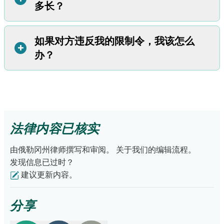
多长？
限制令。 您可以在
俄勒冈州司法部网站
或
当地巡回法院
获
提交单独的申请。
您也可以通过向法院提交申请来修改您的
欲详细了解抗辩听证会，请访问
抗辩听证会页面
。
取撤销家庭虐待限制令的表格。
限制令。您可以在
俄勒冈州司法部网站
或
当地巡回法院
获取
此申请表。每个县修改限制令的程序可能不同。请联系当地
如果对方违反我的限制令，我该怎么
如果您希望延长限制令，您必须在其到期
前
提
您 FAPA 限制令中的监护令仅为临时性质。它最终会失去效
+
法院获取更多信息。请注意，如果对方不同意您的修改，他
交续期申请。对方可以通过申请举行法庭听证
办？
力。
们可以申请举行听证会。
会来表示异议。
通常情况下，临时监护令的有效期与限制令相同。但在以下
任一情况下，您的临时监护令可能会提前终止：
您可以报警。 如果警方有充分证据证明对方违反了限制令，
您在单独的离婚或监护权案件中获得了长期监护权。
那么他们必须逮捕对方。
法官在您的限制令上注明了临时监护令的到期日期。（法官
如果您选择不报警，应保留对方违规行为的证据。这些证据
只有在您的限制令修改了先前的监护令时才能这样做。）
法律内容已核实
可能在您日后决定报警时派上用场。
由俄勒冈州律师撰写和审阅。
关于我们的编辑流程。
发现信息已过时？
建议更新内容。
分享