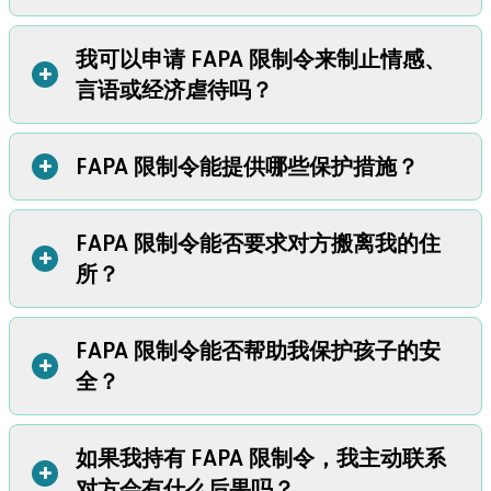
配偶或前任配偶
曾有性关系的对象
我可以申请 FAPA 限制令来制止情感、
如果您最近遭受了以下行为，您可能符合申请 FAPA 限制令
但对方必须是成年人！您不能针对 18 岁以下的人申请 FAPA
+
言语或经济虐待吗？
的条件：
限制令。
对您进行殴打、拳击、推搡或推撞。
掐住或勒住您的脖子。
+
FAPA 限制令能提供哪些保护措施？
很可能不行。FAPA 限制令主要针对身体暴力和性侵犯提供
朝您扔东西。
保护。
试图用车撞您。
如果您是残疾人或 65 岁以上老年人，那么您可能符合申请
当您在车内时鲁莽驾驶，意图恐吓您。
FAPA 限制令能否要求对方搬离我的住
FAPA 限制令可以要求施虐者：
+
老年人和残疾人限制令
的条件。这种限制令可以保护人们免
用枪或其他武器威胁您。
所？
禁止与您联系。
受言语和经济虐待。
威胁要杀害或伤害您。
远离您的住所、工作场所或您经常出入的其他地点。
强迫您发生非自愿的性行为。
搬离您的共同住所。
在争吵过程中打墙或损坏您的房屋。
FAPA 限制令能否帮助我保护孩子的安
是的。如果您能对以下
至少
一个
问题给出肯定回答，那么法
向您支付资金以帮助您维持安全。
+
在争吵过程中打碎您的物品。
全？
官可以要求对方搬离您的住所：
如果您担心对方会伤害您的宠物，要求其归还您的宠物。
说的话或做的事让您感到即将遭受伤害。
您是否与施虐者已经结婚？
禁止持有枪支或弹药。
您的名字是否出现在租赁合同或租房协议上？
您还可以请求法官提供其他保护措施以确保您的安全。如果
如果我持有 FAPA 限制令，我主动联系
是的。FAPA 限制令可以：
您是否拥有您现在居住的房屋？
+
对方不遵守您的 FAPA 限制令，您可以报警求助。
对方会有什么后果吗？