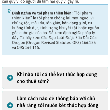
của quý vị do người đã làm hại quý vị gây ra.
Định nghĩa về tội phạm thiên kiến:
“Tội phạm
thiên kiến” là tội phạm chống lại một người vì
chủng tộc, màu da, tôn giáo, bản dạng giới, xu
hướng tính dục, tình trạng khuyết tật hoặc nguồn
gốc quốc gia của họ. Để xem định nghĩa pháp lý
đầy đủ, hãy xem
Các Đạo Luật Được Sửa Đổi Của
Oregon (Oregon Revised Statutes, ORS) 166.155
và
ORS 166.165
.
Khi nào tôi có thể kết thúc hợp đồng
+
cho thuê sớm?
Làm cách nào để thông báo với chủ
Quý vị có thể phá vỡ hợp đồng cho thuê của mình trong
+
nhà rằng tôi muốn kết thúc hợp đồng
hai trường hợp: