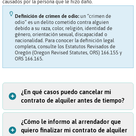
causados por la persona que le hizo daño.
Definición de crimen de odio:
un “crimen de
odio” es un delito cometido contra alguien
debido a su raza, color, religión, identidad de
género, orientación sexual, discapacidad o
nacionalidad. Para conocer la definición legal
completa, consulte los
Estatutos Revisados de
Oregón (Oregon Revised Statutes, ORS) 166.155
y
ORS 166.165
.
¿En qué casos puedo cancelar mi
+
contrato de alquiler antes de tiempo?
¿Cómo le informo al arrendador que
Puede cancelar su contrato de alquiler en las siguientes
+
quiero finalizar mi contrato de alquiler
dos situaciones: