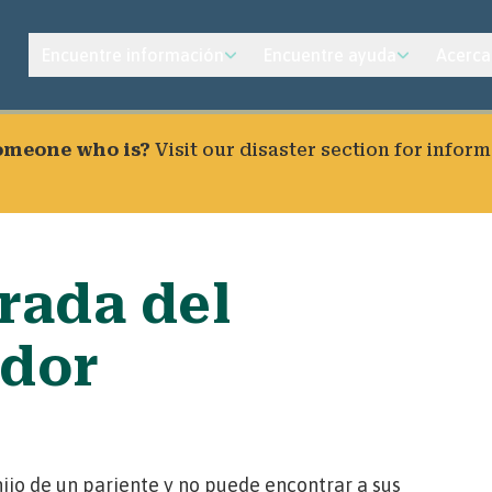
Encuentre información
Encuentre ayuda
Acerca
someone who is?
Visit our
disaster section
for inform
rada del
ador
hijo de un pariente y no puede encontrar a sus