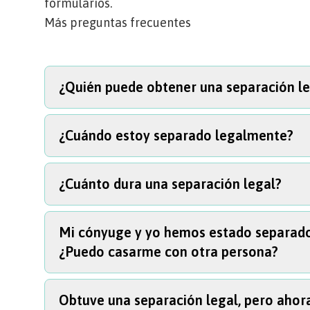
formularios.
Más preguntas frecuentes
¿Quién puede obtener una separación l
¿Cuándo estoy separado legalmente?
Puede pedir una separación legal si usted o s
¿Cuánto dura una separación legal?
Está separado legalmente cuando un juez fir
documento del tribunal que pone fin a un caso.
Por ejemplo, las reglas pueden incluir un progr
Mi cónyuge y yo hemos estado separad
Depende. Una separación legal puede ser per
de los padres que le pague al otro una manute
¿Puedo casarme con otra persona?
tiempo. Puede decirle al tribunal cuánto tiem
documentos del tribunal.
Obtuve una separación legal, pero ahora
No. Usted sigue estando casado, incluso si tien