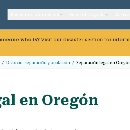
Encuentre información
Encuentre ayuda
Acerca
someone who is?
Visit our
disaster section
for inform
Divorcio, separación y anulación
Separación legal en Oregó
gal en Oregón