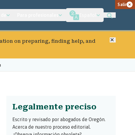
Salir
 de
Para profesionales
Español
Cerrar
ation on preparing, finding help, and
n
Legalmente preciso
Escrito y revisado por abogados de Oregón.
Acerca de nuestro proceso editorial.
¿Observa información obsoleta?