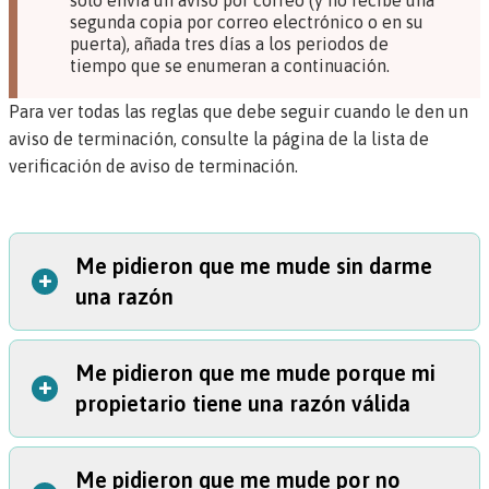
solo envía un aviso por correo (y no recibe una
segunda copia por correo electrónico o en su
puerta), añada tres días a los periodos de
tiempo que se enumeran a continuación.
Para ver todas las reglas que debe seguir cuando le den un
aviso de terminación, consulte la
página de la lista de
verificación de aviso de terminación
.
Me pidieron que me mude sin darme
+
una razón
Me pidieron que me mude porque mi
Si ha estado rentando durante menos de un año, su
+
propietario tiene una razón válida
propietario debe darle
30 días
si le piden que se mude
sin motivo (este tipo de aviso se llama
aviso sin causa
).
Hay dos excepciones a esta regla:
Me pidieron que me mude por no
En Oregón, el propietario puede pedirle que se mude si
Los residentes de Portland y Milwaukie:
las leyes locales