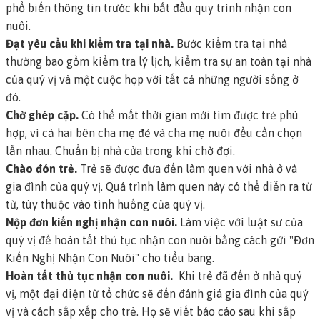
phổ biến thông tin trước khi bắt đầu quy trình nhận con
nuôi.
Đạt yêu cầu khi kiểm tra tại nhà.
Bước kiểm tra tại nhà
thường bao gồm kiểm tra lý lịch, kiểm tra sự an toàn tại nhà
của quý vị và một cuộc họp với tất cả những người sống ở
đó.
Chờ ghép cặp.
Có thể mất thời gian mới tìm được trẻ phù
hợp, vì cả hai bên cha mẹ đẻ và cha mẹ nuôi đều cần chọn
lẫn nhau. Chuẩn bị nhà cửa trong khi chờ đợi.
Chào đón trẻ.
Trẻ sẽ được đưa đến làm quen với nhà ở và
gia đình của quý vị. Quá trình làm quen này có thể diễn ra từ
từ, tùy thuộc vào tình huống của quý vị.
Nộp đơn kiến nghị nhận con nuôi.
Làm việc với luật sư của
quý vị để hoàn tất thủ tục nhận con nuôi bằng cách gửi "Đơn
Kiến Nghị Nhận Con Nuôi" cho tiểu bang.
Hoàn tất thủ tục nhận con nuôi.
Khi trẻ đã đến ở nhà quý
vị, một đại diện từ tổ chức sẽ đến đánh giá gia đình của quý
vị và cách sắp xếp cho trẻ. Họ sẽ viết báo cáo sau khi sắp