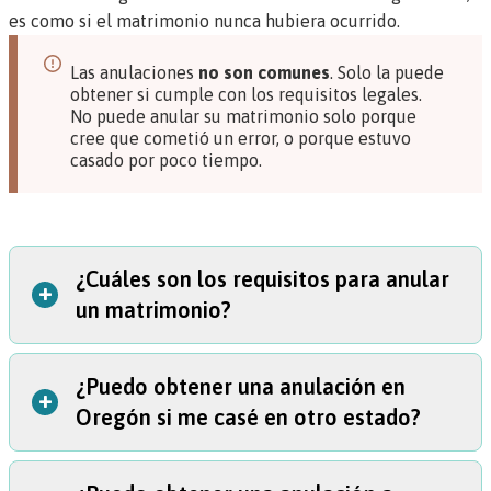
es como si el matrimonio nunca hubiera ocurrido.
Las anulaciones
no son comunes
. Solo la puede
obtener si cumple con los requisitos legales.
No puede anular su matrimonio solo porque
cree que cometió un error, o porque estuvo
casado por poco tiempo.
¿Cuáles son los requisitos para anular
+
un matrimonio?
¿Puedo obtener una anulación en
Puede obtener una anulación en cualquiera de estas
+
Oregón si me casé en otro estado?
situaciones:
Tenía menos de 18 años cuando se casó,
Lo casaron engañado o lo obligaron a casarse, o