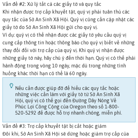
Vấn đề #2: Xử lý tất cả các giấy tờ và quy tắc
Khi nhận được trợ cấp khuyết tật, quý vị phải tuân thủ các
quy tắc của Sở An Sinh Xã Hội. Quý vị cũng cần cập nhật các
giấy tờ do Sở An Sinh Xã Hội gửi cho quý vị.
Ví dụ: quý vị có thể nhận được các giấy tờ yêu cầu quý vị
cung cấp thông tin hoặc thông báo cho quý vị biết về những
thay đổi đối với trợ cấp của quý vị. Khi quý vị nhận được
những giấy tờ này, hãy chú ý đến thời hạn. Quý vị có thể phải
hành động trong vòng 10 ngày, mặc dù trong những tình
huống khác thời hạn có thể là 60 ngày.
Nếu cần được giúp đỡ để hiểu các quy tắc hoặc
những việc cần làm với giấy tờ từ Sở An Sinh Xã
Hội,
quý vị có thể gọi đến Đường Dây Nóng Về
Phúc Lợi Công Cộng của Oregon
theo số 1-800-
520-5292 để được hỗ trợ nhanh chóng, miễn phí.
Vấn đề #3: Trợ cấp khuyết tật bị cắt hoặc giảm
Đôi khi, Sở An Sinh Xã Hội sẽ dừng hoặc giảm trợ cấp của