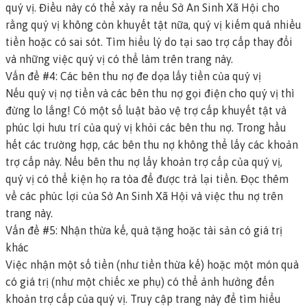
quý vị. Điều này có thể xảy ra nếu Sở An Sinh Xã Hội cho
rằng quý vị không còn khuyết tật nữa, quý vị kiếm quá nhiều
tiền hoặc có sai sót.
Tìm hiểu lý do tại sao trợ cấp thay đổi
và những việc quý vị có thể làm trên trang này
.
Vấn đề #4: Các bên thu nợ đe dọa lấy tiền của quý vị
Nếu quý vị nợ tiền và các bên thu nợ gọi điện cho quý vị thì
đừng lo lắng! Có một số luật bảo vệ trợ cấp khuyết tật và
phúc lợi hưu trí của quý vị khỏi các bên thu nợ. Trong hầu
hết các trường hợp, các bên thu nợ không thể lấy các khoản
trợ cấp này. Nếu bên thu nợ lấy khoản trợ cấp của quý vị,
quý vị có thể kiện họ ra tòa để được trả lại tiền.
Đọc thêm
về các phúc lợi của Sở An Sinh Xã Hội và việc thu nợ trên
trang này
.
Vấn đề #5: Nhận thừa kế, quà tặng hoặc tài sản có giá trị
khác
Việc nhận một số tiền (như tiền thừa kế) hoặc một món quà
có giá trị (như một chiếc xe phụ) có thể ảnh hưởng đến
khoản trợ cấp của quý vị.
Truy cập trang này để tìm hiểu