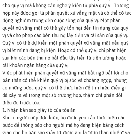
cho quý vị mà không cần nghe ý kiến từ phía quý vị. Trường
hợp này được gọi là
phán quyết xử vắng mặt
và có thể có tác
động nghiêm trọng đến cuộc sống của quý vị. Một phán
quyết xử vắng mặt có thể gây tổn hại đến tín dụng của quý
vị và cho phép các bên thu nợ lấy tiền và tài sản của quý vị.
Quý vị có thể dự kiến một phán quyết xử vắng mặt nếu quý
vị biết mình đang bị kiện. Hoặc có thể quý vị chỉ phát hiện
sau khi các bên thu nợ bắt đầu lấy tiền từ tiền lương hoặc
tài khoản ngân hàng của quý vị.
Việc phát hiện phán quyết xử vắng mặt bất ngờ bất lợi cho
bản thân có thể khiến quý vị bị sốc và choáng ngợp, nhưng
có những bước quý vị có thể thực hiện để tìm hiểu điều gì
đã xảy ra và trong một số trường hợp, thậm chí phản đối
điều đó trước tòa.
1. Nhận bản sao giấy tờ của tòa án
Khi có người nộp đơn kiện, họ được yêu cầu thực hiện các
bước để thông báo cho người mà họ đang kiện bằng cách
giao cho họ bản sao giấy tờ, được gọi là "đơn than phiền" và