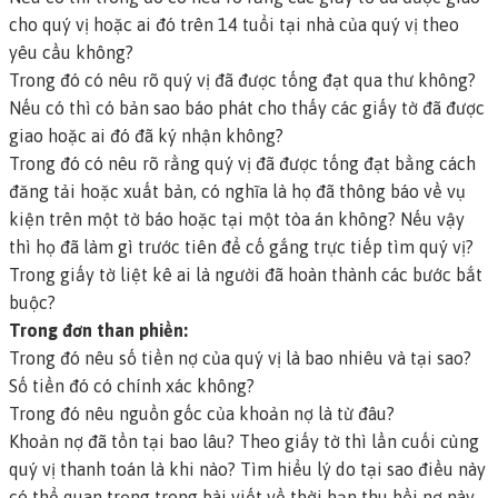
cho quý vị hoặc ai đó trên 14 tuổi tại nhà của quý vị theo
yêu cầu không?
Trong đó có nêu rõ quý vị đã được tống đạt qua thư không?
Nếu có thì có bản sao báo phát cho thấy các giấy tờ đã được
giao hoặc ai đó đã ký nhận không?
Trong đó có nêu rõ rằng quý vị đã được tống đạt bằng cách
đăng tải
hoặc
xuất bản
, có nghĩa là họ đã thông báo về vụ
kiện trên một tờ báo hoặc tại một tòa án không? Nếu vậy
thì họ đã làm gì trước tiên để cố gắng trực tiếp tìm quý vị?
Trong giấy tờ liệt kê ai là người đã hoàn thành các bước bắt
buộc?
Trong đơn than phiền:
Trong đó nêu số tiền nợ của quý vị là bao nhiêu và tại sao?
Số tiền đó có chính xác không?
Trong đó nêu nguồn gốc của khoản nợ là từ đâu?
Khoản nợ đã tồn tại bao lâu? Theo giấy tờ thì lần cuối cùng
quý vị thanh toán là khi nào?
Tìm hiểu lý do tại sao điều này
có thể quan trọng trong bài viết về thời hạn thu hồi nợ này.