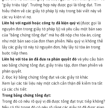
"giấy triệu tập". Trường hợp này được gọi là
tống đạt
.
Tìm
hiểu thêm về các giấy tờ pháp lý này trong bài viết này về
các vụ kiện vì nợ.
Liên hệ với người hoặc công ty đã kiện quý vị
(được gọi là
nguyên đơn
trong giấy tờ pháp lý) và yêu cầu một bản sao
của "bằng chứng tống đạt" mà họ đã nộp cho tòa án, cũng
như một bản sao của đơn than phiền. Nếu quý vị không thể
lấy các giấy tờ này từ nguyên đơn, hãy lấy từ tòa án trong
bước tiếp theo.
Liên hệ với tòa án đã đưa ra phán quyết đó
và yêu cầu bản
sao bằng chứng tống đạt, giấy triệu tập, đơn than phiền và
phán quyết.
2. Đọc kỹ bằng chứng tống đạt và các giấy tờ khác
Xem lại các tài liệu này một cách cẩn thận để kiểm tra tất
cả các chi tiết:
Trong bằng chứng tống đạt:
Trong đó có nêu rõ quý vị đã được tống đạt trực tiếp không?
Nếu có thì trong đó có nêu rõ rằng các giấy tờ đã được giao