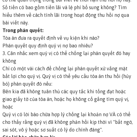
Số tiền có bao gồm tiền lãi và lệ phí bổ sung không?
Tìm
hiểu thêm về cách tính lãi trong hoạt động thu hồi nợ qua
bài viết này.
Trong phán quyết:
Tòa án đưa ra quyết định về vụ kiện khi nào?
Phán quyết quy định quý vị nợ bao nhiêu?
3. Cân nhắc xem quý vị có thể chống lại phán quyết đó hay
không
Chỉ có một vài cách để chống lại phán quyết xử vắng mặt
bất lợi cho quý vị. Quý vị có thể yêu cầu tòa án
thu hồi
(hủy
bỏ) phán quyết đó nếu:
Bên kia đã không tuân thủ các quy tắc khi
tống đạt
hoặc
giao giấy tờ của tòa án, hoặc họ không cố gắng tìm quý vị,
hoặc
Quý vị có lời bào chữa hợp lý chống lại khoản nợ VÀ có thể
cho thấy rằng quý vị đã không phản hồi kịp thời vì "bất ngờ,
sai sót, vô ý hoặc sơ suất có lý do chính đáng".