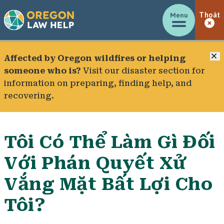
Menu
Thoát
Đ
Affected by Oregon wildfires or helping
someone who is?
Visit our
disaster section
for
information on preparing, finding help, and
recovering.
Tôi Có Thể Làm Gì Đối
Với Phán Quyết Xử
Vắng Mặt Bất Lợi Cho
Tôi?