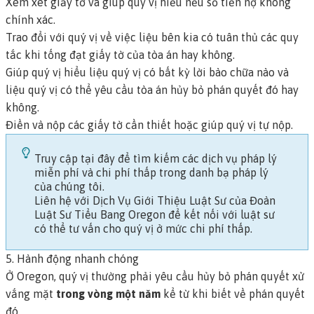
Xem xét giấy tờ và giúp quý vị hiểu nếu số tiền nợ không
chính xác.
Trao đổi với quý vị về việc liệu bên kia có tuân thủ các quy
tắc khi
tống đạt
giấy tờ của tòa án hay không.
Giúp quý vị hiểu liệu quý vị có bất kỳ lời bào chữa nào và
liệu quý vị có thể yêu cầu tòa án hủy bỏ phán quyết đó hay
không.
Điền và nộp các giấy tờ cần thiết hoặc giúp quý vị tự nộp.
Truy cập tại đây để tìm kiếm các dịch vụ pháp lý
miễn phí và chi phí thấp trong danh bạ pháp lý
của chúng tôi.
Liên hệ với Dịch Vụ Giới Thiệu Luật Sư của Đoàn
Luật Sư Tiểu Bang Oregon để kết nối với luật sư
có thể tư vấn cho quý vị ở mức chi phí thấp.
5. Hành động nhanh chóng
Ở Oregon, quý vị thường phải yêu cầu hủy bỏ phán quyết xử
vắng mặt
trong vòng một năm
kể từ khi biết về phán quyết
đó.