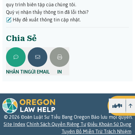
quy trình biên tập của chúng tôi.
Quý vị nhận thấy thông tin đã lỗi thời?
Hãy đề xuất thông tin cập nhật.
Chia Sẻ
NHẮN TIN
GỬI EMAIL
IN
L
©
2026
Đoàn Luật Sư Tiểu Bang Oregon Bảo lưu mọi quyền.
Site Index
Chính Sách Quyền Riêng Tư
Điều Khoản Sử Dụng
Tuyên Bố Miễn Trừ Trách Nhiệm