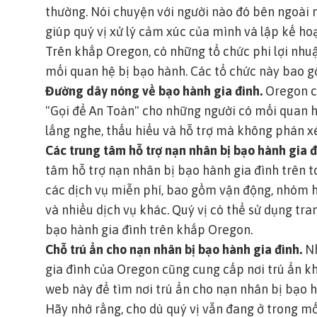
thường. Nói chuyện với người nào đó bên ngoài m
giúp quý vị xử lý cảm xúc của mình và lập kế ho
Trên khắp Oregon, có những tổ chức phi lợi nhuậ
mối quan hệ bị bạo hành. Các tổ chức này bao g
Đường dây nóng về bạo hành gia đình.
Oregon c
"Gọi để An Toàn" cho những người có mối quan 
lắng nghe, thấu hiểu và hỗ trợ mà không phán xé
Các trung tâm hỗ trợ nạn nhân bị bạo hành gia 
tâm hỗ trợ nạn nhân bị bạo hành gia đình trên 
các dịch vụ miễn phí, bao gồm vận động, nhóm hỗ 
và nhiều dịch vụ khác.
Quý vị có thể sử dụng tra
bạo hành gia đình trên khắp Oregon.
Chỗ trú ẩn cho nạn nhân bị bạo hành gia đình.
Nh
gia đình của Oregon cũng cung cấp nơi trú ẩn k
web này để tìm nơi trú ẩn cho nạn nhân bị bạo 
Hãy nhớ rằng, cho dù quý vị vẫn đang ở trong mối