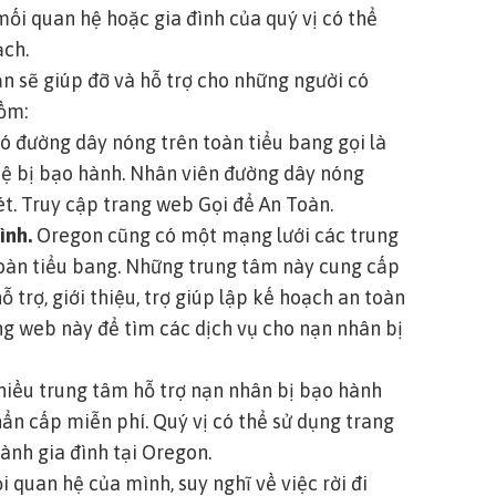
ối quan hệ hoặc gia đình của quý vị có thể
ạch.
n sẽ giúp đỡ và hỗ trợ cho những người có
ồm:
ó đường dây nóng trên toàn tiểu bang gọi là
hệ bị bạo hành. Nhân viên đường dây nóng
t.
Truy cập trang web Gọi để An Toàn.
đình.
Oregon cũng có một mạng lưới các trung
toàn tiểu bang. Những trung tâm này cung cấp
trợ, giới thiệu, trợ giúp lập kế hoạch an toàn
ng web này để tìm các dịch vụ cho nạn nhân bị
iều trung tâm hỗ trợ nạn nhân bị bạo hành
hẩn cấp miễn phí.
Quý vị có thể sử dụng trang
hành gia đình tại Oregon
.
 quan hệ của mình, suy nghĩ về việc rời đi