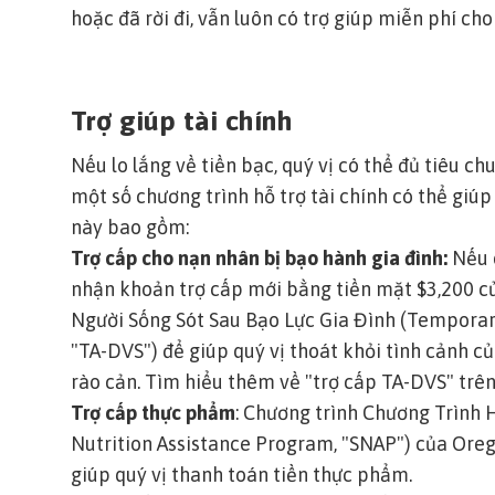
hoặc đã rời đi, vẫn luôn có trợ giúp miễn phí cho
Trợ giúp tài chính
Nếu lo lắng về tiền bạc, quý vị có thể đủ tiêu c
một số chương trình hỗ trợ tài chính có thể giúp
này bao gồm:
Trợ cấp cho nạn nhân bị bạo hành gia đình:
Nếu c
nhận khoản trợ cấp mới bằng tiền mặt $3,200 c
Người Sống Sót Sau Bạo Lực Gia Đình (Temporary
"TA-DVS") để giúp quý vị thoát khỏi tình cảnh c
rào cản.
Tìm hiểu thêm về "trợ cấp TA-DVS" trên
Trợ cấp thực phẩm
: Chương trình Chương Trình
Nutrition Assistance Program, "SNAP") của Ore
giúp quý vị thanh toán tiền thực phẩm.