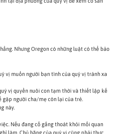
ình tại địa phương của quý vị
để xem có sẵn
 thẳng. Nhưng Oregon có những luật có thể bảo
uý vị muốn người bạn tình của quý vị tránh xa
quý vị quyền nuôi con tạm thời và thiết lập kế
ể gặp người cha/mẹ còn lại của trẻ.
ng này.
 việc. Nếu đang cố gắng thoát khỏi mối quan
nghỉ làm. Chủ hãng của quý vị cũng phải thực