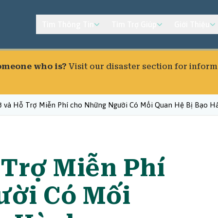
Tìm Thông Tin
Tìm Trợ Giúp
Giới Thiệu
someone who is?
Visit our
disaster section
for inform
ỡ và Hỗ Trợ Miễn Phí cho Những Người Có Mối Quan Hệ Bị Bạo H
 Trợ Miễn Phí
ười Có Mối