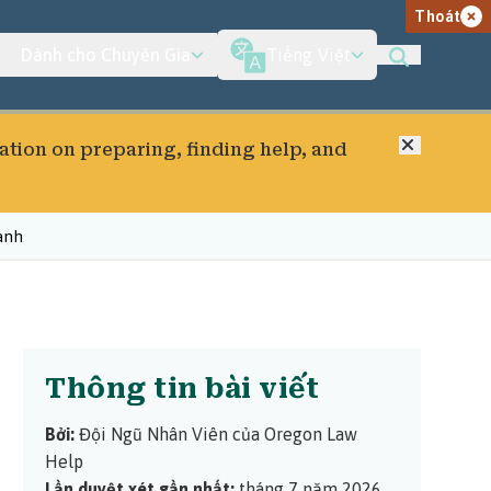
Thoát
Dành cho Chuyên Gia
Tiếng Việt
Đóng
ation on preparing, finding help, and
ành
Thông tin bài viết
Bởi:
Đội Ngũ Nhân Viên của Oregon Law
Help
Lần duyệt xét gần nhất:
tháng 7 năm 2026