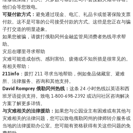
他们会等您致电。
可疑付款方式：
避免通过现金、电汇、礼品卡或签署保险支票
付款。这不是可靠的公司接受付款的方式。这些是您正在与骗
子打交道的明显迹象。
如果您被骗，请拨打俄勒冈州金融监管局消费者热线寻求帮
助
。
灾后在哪里寻求帮助
灾难可能造成创伤。感到害怕、疲倦或不知所措是很常见的。
有相关帮助：
211info
：拨打 211 寻求当地帮助，例如食品储藏室、避难
所、法律服务、咨询和其他支持。
David Romprey 俄勒冈州热线：
这条 24 小时热线以英语和西
班牙语提供支持。致电 1-800-698-2392 或访问
社区咨询解决
方案
了解更多详情。
与灾难相关的法律援助：
如果您与公园业主有困难或有其他与
灾难相关的法律问题，您可以致电
俄勒冈州的律师转介服务
或
当地的法律援助办公室
。您可能有资格获得有关这些问题的免