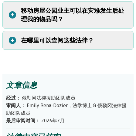
对于其他丢失的文件，请参阅我们的灾后补办丢失文件的指
保险的更多信息。
移动房屋公园业主可以在灾难发生后处
一旦官员说可以安全返回公园，公园业主或管理者必须让您
+
南
。
政府援助：
即使您不是美国公民，您也可能有资格获得救灾
理我的物品吗？
返回以寻找在灾难中幸存下来的物品。
援助。
了解有关 FEMA 和 SBA 灾难贷款等计划的更多信
他们可以要求您签署一份责任豁免书。
息。
+
在哪里可以查阅这些法律？
不是马上。
在公园业主或管理者处理您的财产之前，他们必须向您提供
一
份称为废弃财产通知
的书面文件。收到此通知后，您有
这些权利载于俄勒冈州修订法规 (ORS) 第 90 章中，包括：
45 天的时间联系公园业主，让他们知道您仍然想要拿走您
ORS 90.155
：送达或交付书面通知（适用于灾难发生后放弃
的物品。
活动房屋的通知）
文章信息
ORS 90.640
：公园因自然灾害而受损
提示：
请务必向公园业主提供您的新邮寄地址，
以免错过此类重要通知。如果您收到通知，请立
ORS 90.675
：设施中保留的活动住宅或浮动房屋的处置
经过：
俄勒冈法律援助团队成员
即联系公园业主并制定计划拿走您的物品。
审阅人：
Emily Rena-Dozier，法学博士
&
俄勒冈法律援
如果您没有立即拿走您的物品，公园业主可以向您收取仓储
助团队成员
费。该费用最高可达您的空间租金金额。
最后审阅时间：
2026年7月