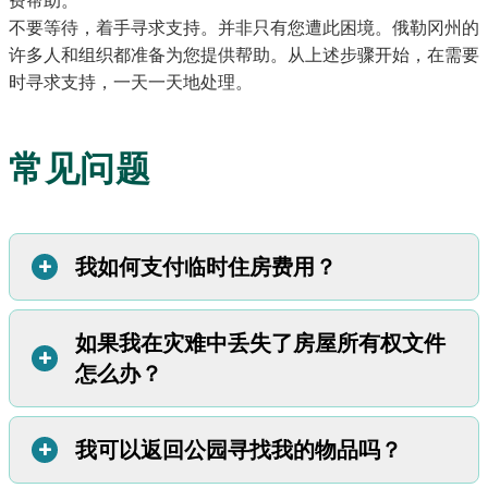
费帮助。
不要等待，着手寻求支持。并非只有您遭此困境。俄勒冈州的
许多人和组织都准备为您提供帮助。从上述步骤开始，在需要
时寻求支持，一天一天地处理。
常见问题
+
我如何支付临时住房费用？
如果我在灾难中丢失了房屋所有权文件
您当地的社区通常会在灾难发生后组织免费的紧急避难所。
+
怎么办？
在此处了解有关灾后寻求帮助的更多信息。
如果您需要除此之外的临时住房，您可以从以下方面获得帮
助：
+
我可以返回公园寻找我的物品吗？
如果您失去了活动房屋的所有权，请访问俄
勒冈州活动房屋
保险：
如果您购买了活动房屋保险，请查看其中是否包括
所有权文件系统
网站。您可以查找您的记录并申请补办。
“使用损失”保险。这可以支付临时住房费用。
了解有关灾后