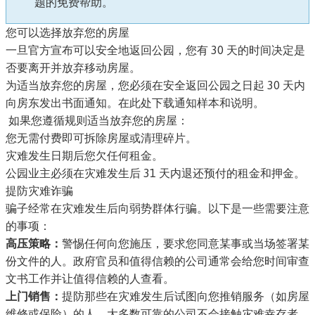
题的免费帮助。
您可以选择放弃您的房屋
一旦官方宣布可以安全地返回公园，您有 30 天的时间决定是
否要离开并放弃移动房屋。
为适当放弃您的房屋，您必须在安全返回公园之日起 30 天内
向房东发出书面通知。
在此处下载通知样本和说明
。
如果您遵循规则适当放弃您的房屋：
您无需付费即可拆除房屋或清理碎片。
灾难发生日期后您欠任何租金。
公园业主必须在灾难发生后 31 天内退还预付的租金和押金。
提防灾难诈骗
骗子经常在灾难发生后向弱势群体行骗。以下是一些需要注意
的事项：
高压策略：
警惕任何向您施压，要求您同意某事或当场签署某
份文件的人。政府官员和值得信赖的公司通常会给您时间审查
文书工作并让值得信赖的人查看。
上门销售：
提防那些在灾难发生后试图向您推销服务（如房屋
维修或保险）的人。大多数可靠的公司不会接触灾难幸存者。