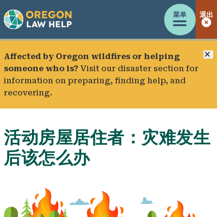
菜单
退出
Affected by Oregon wildfires or helping
someone who is?
Visit our
disaster section
for
information on preparing, finding help, and
recovering.
活动房屋居住者：灾难发生
后该怎么办