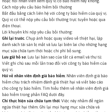
hoặc hỏi nhân viên xem quý vị có bảo hiểm này không.
Cách nộp yêu cầu bảo hiểm bồi thường
Bắt đầu bằng cách liên hệ với công ty bảo hiểm của quý vị.
Quý vị có thể nộp yêu cầu bồi thường trực tuyến hoặc qua
điện thoại.
Lời khuyên khi nộp yêu cầu bồi thường:
Ghi lại trước
. Chụp ảnh hoặc quay video về thiệt hại, lập
danh sách tài sản bị mất và lưu lại biên lai cho những hạng
mục sửa chữa tạm thời hoặc chi phí bổ sung.
Lưu giữ hồ sơ
. Lưu lại bản sao của tất cả email và thư từ.
Viết ghi chú sau mỗi lần trao đổi với công ty bảo hiểm của
quý vị.
Hỏi về nhân viên định giá bảo hiểm
. Nhân viên định giá bảo
hiểm chịu trách nhiệm đánh giá thiệt hại và viết báo cáo
cho công ty bảo hiểm. Tìm hiểu thêm về nhân viên định giá
bảo hiểm trong phần FAQ dưới đây.
Chỉ thực hiện sửa chữa tạm thời
. Việc này nhằm để ngăn
ngừa thiệt hại thêm. Ghi lại mọi hạng mục sửa chữa và