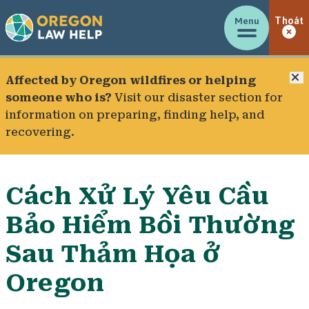
Menu
Thoát
Đ
Affected by Oregon wildfires or helping
someone who is?
Visit our
disaster section
for
information on preparing, finding help, and
recovering.
Cách Xử Lý Yêu Cầu
Bảo Hiểm Bồi Thường
Sau Thảm Họa ở
Oregon