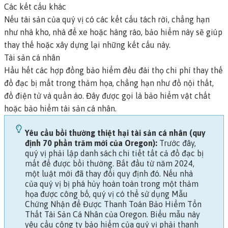
Các kết cấu khác
Nếu tài sản của quý vị có các kết cấu tách rời, chẳng hạn
như nhà kho, nhà để xe hoặc hàng rào, bảo hiểm này sẽ giúp
thay thế hoặc xây dựng lại những kết cấu này.
Tài sản cá nhân
Hầu hết các hợp đồng bảo hiểm đều đài thọ chi phí thay thế
đồ đạc bị mất trong thảm họa, chẳng hạn như đồ nội thất,
đồ điện tử và quần áo. Đây được gọi là
bảo hiểm vật chất
hoặc
bảo hiểm tài sản cá nhân.
Yêu cầu bồi thường thiệt hại tài sản cá nhân (quy
định 70 phần trăm mới của Oregon):
Trước đây,
quý vị phải lập danh sách chi tiết tất cả đồ đạc bị
mất để được bồi thường. Bắt đầu từ năm 2024,
một luật mới đã thay đổi quy định đó. Nếu nhà
của quý vị bị phá hủy hoàn toàn trong một thảm
họa được công bố, quý vị có thể sử dụng
Mẫu
Chứng Nhận để Được Thanh Toán Bảo Hiểm Tổn
Thất Tài Sản Cá Nhân của Oregon
. Biểu mẫu này
yêu cầu công ty bảo hiểm của quý vị phải thanh