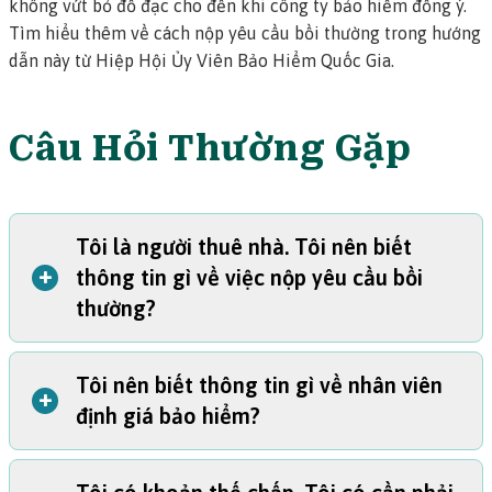
không vứt bỏ đồ đạc cho đến khi công ty bảo hiểm đồng ý.
Tìm hiểu thêm về cách nộp yêu cầu bồi thường trong hướng
dẫn này từ Hiệp Hội Ủy Viên Bảo Hiểm Quốc Gia
.
Câu Hỏi Thường Gặp
Tôi là người thuê nhà. Tôi nên biết
+
thông tin gì về việc nộp yêu cầu bồi
thường?
Tôi nên biết thông tin gì về nhân viên
Hợp đồng bảo hiểm của chủ nhà sẽ không bảo hiểm cho
+
định giá bảo hiểm?
đồ đạc của quý vị.
Nếu quý vị có bảo hiểm người thuê nhà,
hãy tự nộp yêu cầu bồi thường cho những đồ vật bị hư hại
hoặc bị mất. Nếu hợp đồng bảo hiểm của quý vị bao gồm