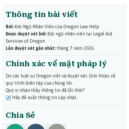
bang hoặc liên bang.
Tìm hiểu thêm về các chương trình
Trao đổi với luật sư về các lựa chọn của quý vị.
Gọi đến
Việc này giúp đảm bảo khoản thanh toán bảo hiểm của
hỗ trợ tài chính khắc phục thảm họa tại đây.
.
Dịch Vụ Giới Thiệu Luật Sư của Oregon để tìm trợ giúp
quý vị sẽ đủ để chi trả chi phí sửa chữa thực tế.
Thông tin bài viết
pháp lý
.
Tìm hiểu thêm về nhân viên định giá bảo hiểm trong
hướng dẫn này từ Hiệp Hội Ủy Viên Bảo Hiểm Quốc Gia
.
Bởi:
Đội Ngũ Nhân Viên của Oregon Law Help
Được duyệt xét bởi:
Đội ngũ nhân viên tại Legal Aid
Services of Oregon
Lần duyệt xét gần nhất:
tháng 7 năm 2026
Chính xác về mặt pháp lý
Do các luật sư Oregon viết và duyệt xét.
Giới thiệu về
quy trình biên tập của chúng tôi.
Quý vị nhận thấy thông tin đã lỗi thời?
Hãy đề xuất thông tin cập nhật.
Chia Sẻ