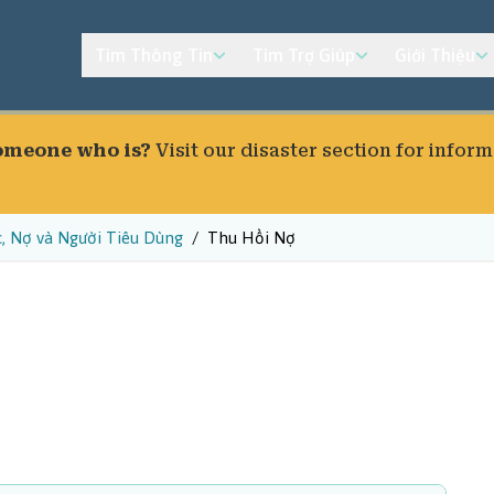
Tìm Thông Tin
Tìm Trợ Giúp
Giới Thiệu
someone who is?
Visit our
disaster section
for inform
c, Nợ và Người Tiêu Dùng
Thu Hồi Nợ