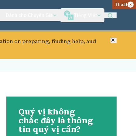
Thoát
Dành cho Chuyên Gia
Tiếng Việt
Đóng
ation on preparing, finding help, and
Quý vị không
chắc đây là thông
tin quý vị cần?