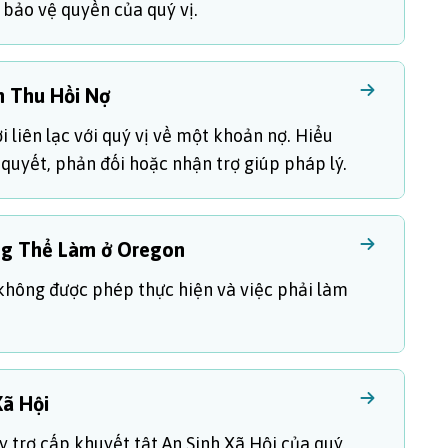
à bảo vệ quyền của quý vị.
h Thu Hồi Nợ
 liên lạc với quý vị về một khoản nợ. Hiểu
 quyết, phản đối hoặc nhận trợ giúp pháp lý.
ng Thể Làm ở Oregon
không được phép thực hiện và việc phải làm
Xã Hội
ấy trợ cấp khuyết tật An Sinh Xã Hội của quý