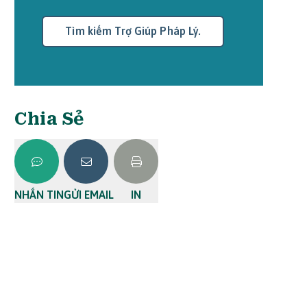
Tìm kiếm Trợ Giúp Pháp Lý.
Chia Sẻ
NHẮN TIN
GỬI EMAIL
IN