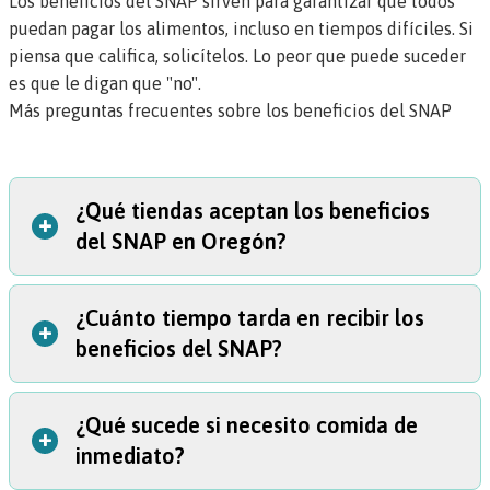
Los beneficios del SNAP sirven para garantizar que todos
puedan pagar los alimentos, incluso en tiempos difíciles. Si
piensa que califica, solicítelos. Lo peor que puede suceder
es que le digan que "no".
Más preguntas frecuentes sobre los beneficios del SNAP
¿Qué tiendas aceptan los beneficios
+
del SNAP en Oregón?
¿Cuánto tiempo tarda en recibir los
La mayoría de las tiendas de comestibles, de
+
beneficios del SNAP?
conveniencia, minisúper, pequeños negocios y otros
lugares que venden alimentos le permitirán usar sus
beneficios del SNAP ("tarjeta de EBT") para pagar
¿Qué sucede si necesito comida de
Se supone que su solicitud debe revisarse y aprobarse en
alimentos.
+
inmediato?
un plazo de 30 días a partir del día en que la presenta.
Puede incluso usar sus beneficios en algunos mercados
(Consulte las
Reglas Administrativas de Oregón [Oregon
de agricultores. Si utiliza sus beneficios en un mercado