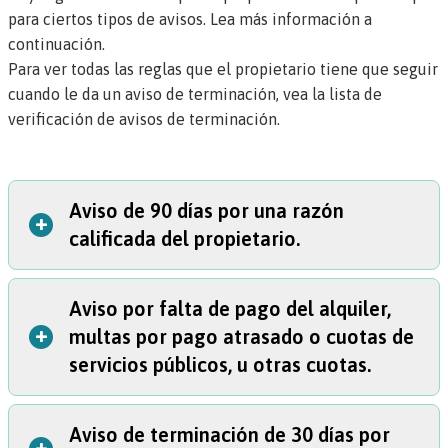
para ciertos tipos de avisos. Lea más información a
continuación.
Para ver todas las reglas que el propietario tiene que seguir
cuando le da un aviso de terminación, vea la
lista de
verificación de avisos de terminación
.
Aviso de 90 días por una razón
+
calificada del propietario.
Aviso por falta de pago del alquiler,
Si el propietario le pide que su mude debido a una
razón
+
multas por pago atrasado o cuotas de
calificada del propietario
, el aviso tiene que incluir:
servicios públicos, u otras cuotas.
la razón calificada por la que el propietario quiere que
se mude.
Las únicas razones permitidas son:
le vendió la unidad de alquiler a alguien que va a vivir
Aviso de terminación de 30 días por
allí;
El aviso tiene que decir:
+