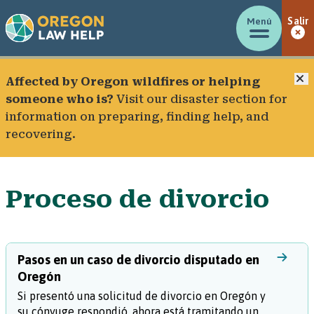
Menú
Salir
C
Affected by Oregon wildfires or helping
someone who is?
Visit our
disaster section
for
information on preparing, finding help, and
recovering.
Proceso de divorcio
Pasos en un caso de divorcio disputado en
Oregón
Si presentó una solicitud de divorcio en Oregón y
su cónyuge respondió, ahora está tramitando un