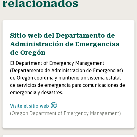
relacionados
con agua de inundación.
Tome fotografías del daño causado para el seguro o la
ayuda de desastres.
Llame al
211
o visite
RedCross.org
para encontrar
Sitio web del Departamento de
refugios de emergencia o ayuda para la limpieza.
Administración de Emergencias
de Oregón
El Department of Emergency Management
(Departamento de Administración de Emergencias)
de Oregón coordina y mantiene un sistema estatal
de servicios de emergencia para comunicaciones de
emergencia y desastres.
Visite el sitio web
(
Oregon Department of Emergency Management
)